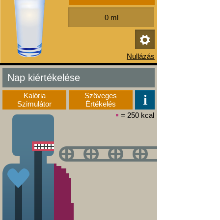
Nap kiértékelése
Kalória
Szöveges
Szimulátor
Értékelés