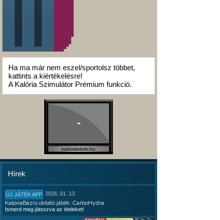
Ha ma már nem eszel/sportolsz többet,
kattints a kiértékelésre!
A Kalória Szimulátor Prémium funkció.
-
kalóriabázis.hu
Hírek
2026. 01. 13.
ÚJ JÁTÉK APP
KalóriaBázis oktató játék: CarboHydra
Ismerd meg játsszva az ételeket!