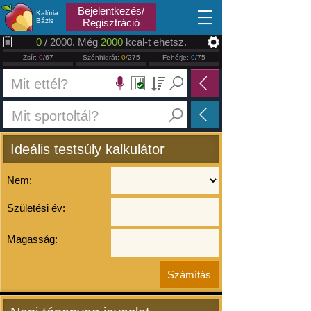
2026.08.07
Bejelentkezés/
Kalória
Bázis
Regisztráció
0
/ 2000. Még
2000
kcal-t ehetsz.
Zsír:
0
/67
Szénhidrát:
0
/275
Fehérje:
0
/75
Ideális testsúly kalkulátor
Nem:
Születési év:
Magasság: