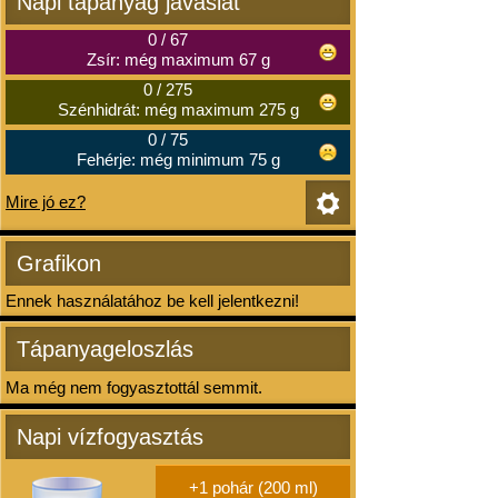
Napi tápanyag javaslat
0
/
67
Zsír: még maximum 67 g
0
/
275
Szénhidrát: még maximum 275 g
0
/
75
Fehérje: még minimum 75 g
Mire jó ez?
Grafikon
Ennek használatához be kell jelentkezni!
Tápanyageloszlás
Ma még nem fogyasztottál semmit.
Napi vízfogyasztás