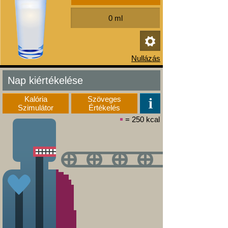
Nap kiértékelése
Kalória
Szöveges
Szimulátor
Értékelés