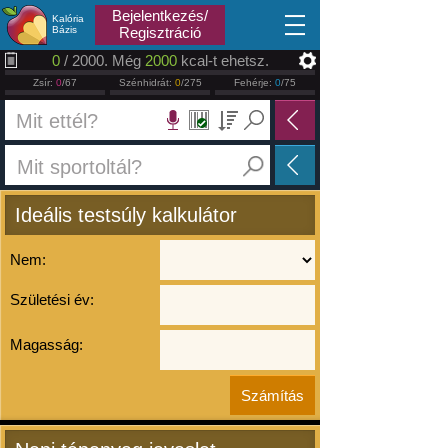
2026.08.06
Bejelentkezés/
Kalória
Bázis
Regisztráció
0
/ 2000. Még
2000
kcal-t ehetsz.
Zsír:
0
/67
Szénhidrát:
0
/275
Fehérje:
0
/75
Ideális testsúly kalkulátor
Nem:
Születési év:
Magasság: