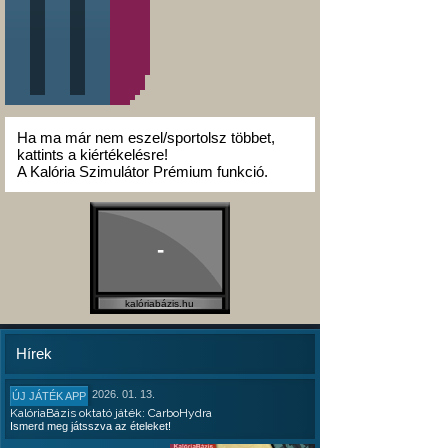
Ha ma már nem eszel/sportolsz többet,
kattints a kiértékelésre!
A Kalória Szimulátor Prémium funkció.
-
kalóriabázis.hu
Hírek
2026. 01. 13.
ÚJ JÁTÉK APP
KalóriaBázis oktató játék: CarboHydra
Ismerd meg játsszva az ételeket!