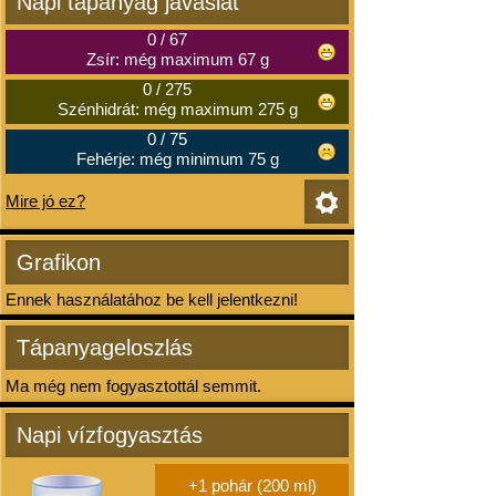
Napi tápanyag javaslat
0
/
67
Zsír: még maximum 67 g
0
/
275
Szénhidrát: még maximum 275 g
0
/
75
Fehérje: még minimum 75 g
Mire jó ez?
Grafikon
Ennek használatához be kell jelentkezni!
Tápanyageloszlás
Ma még nem fogyasztottál semmit.
Napi vízfogyasztás