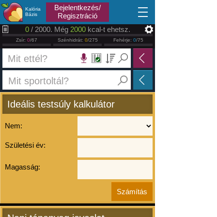
2026.08.08
Bejelentkezés/
Kalória
Bázis
Regisztráció
0
/ 2000. Még
2000
kcal-t ehetsz.
Zsír:
0
/67
Szénhidrát:
0
/275
Fehérje:
0
/75
Ideális testsúly kalkulátor
Nem:
Születési év:
Magasság: