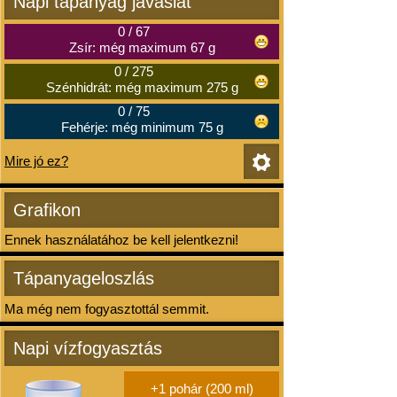
Napi tápanyag javaslat
0
/
67
Zsír: még maximum 67 g
0
/
275
Szénhidrát: még maximum 275 g
0
/
75
Fehérje: még minimum 75 g
Mire jó ez?
Grafikon
Ennek használatához be kell jelentkezni!
Tápanyageloszlás
Ma még nem fogyasztottál semmit.
Napi vízfogyasztás