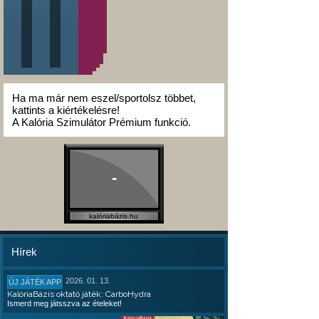
Ha ma már nem eszel/sportolsz többet,
kattints a kiértékelésre!
A Kalória Szimulátor Prémium funkció.
-
kalóriabázis.hu
Hírek
2026. 01. 13.
ÚJ JÁTÉK APP
KalóriaBázis oktató játék: CarboHydra
Ismerd meg játsszva az ételeket!