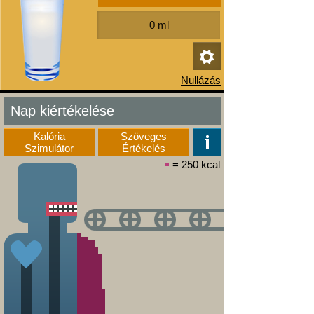
Nap kiértékelése
Kalória
Szöveges
Szimulátor
Értékelés