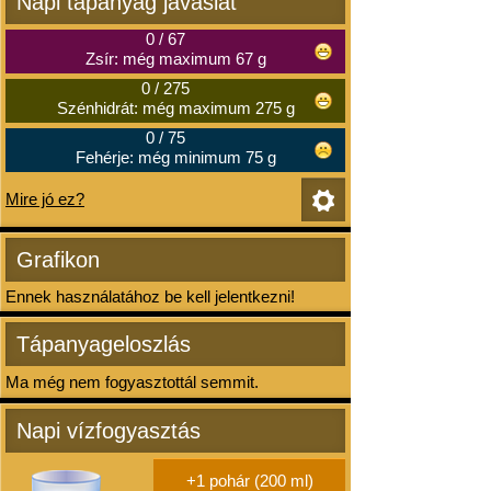
Napi tápanyag javaslat
0
/
67
Zsír: még maximum 67 g
0
/
275
Szénhidrát: még maximum 275 g
0
/
75
Fehérje: még minimum 75 g
Mire jó ez?
Grafikon
Ennek használatához be kell jelentkezni!
Tápanyageloszlás
Ma még nem fogyasztottál semmit.
Napi vízfogyasztás