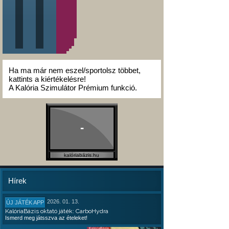
Ha ma már nem eszel/sportolsz többet,
kattints a kiértékelésre!
A Kalória Szimulátor Prémium funkció.
-
kalóriabázis.hu
Hírek
2026. 01. 13.
ÚJ JÁTÉK APP
KalóriaBázis oktató játék: CarboHydra
Ismerd meg játsszva az ételeket!