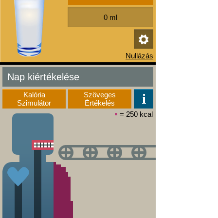
Nap kiértékelése
Kalória
Szöveges
Szimulátor
Értékelés