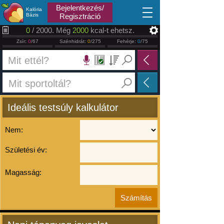
2026.08.08
Bejelentkezés/
Kalória
Bázis
Regisztráció
0
/ 2000. Még
2000
kcal-t ehetsz.
Zsír:
0
/67
Szénhidrát:
0
/275
Fehérje:
0
/75
Ideális testsúly kalkulátor
Nem:
Születési év:
Magasság: