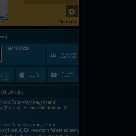
ség
KalóriaBázis
FB csoport
csatlakozás
Értékeld
Értékeld
YouTube
Google
App Store
csatorna
Play
bbi aktivitás
 coop Zabpehely nagyszemű:
a (2 órája):
Ellenőrzötté tettem. :D
 coop Zabpehely nagyszemű:
v (4 órája):
Én vezettem fel ezt az ételt.
valamiért lefokozta, én meg úgyszint