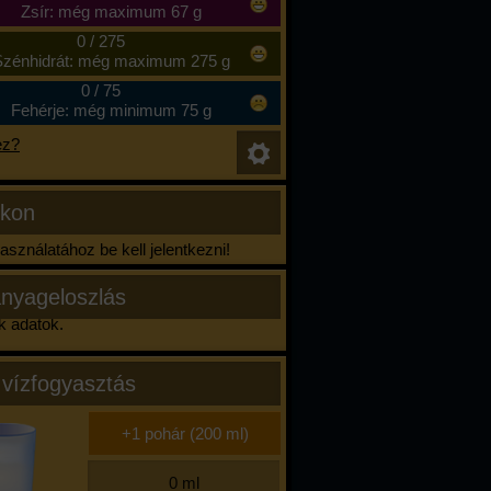
Zsír: még maximum 67 g
0
/
275
zénhidrát: még maximum 275 g
0
/
75
Fehérje: még minimum 75 g
ez?
ikon
sználatához be kell jelentkezni!
nyageloszlás
k adatok.
 vízfogyasztás