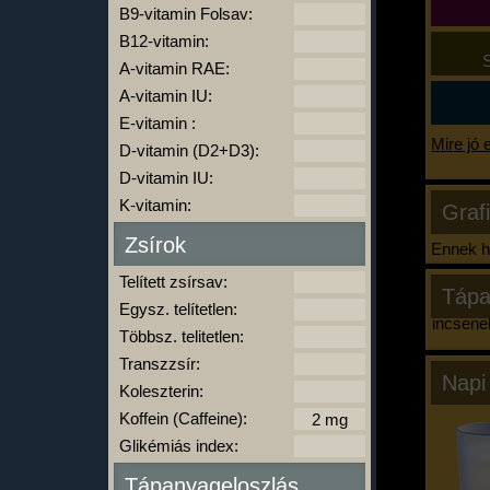
B9-vitamin Folsav:
B12-vitamin:
S
A-vitamin RAE:
A-vitamin IU:
E-vitamin :
Mire jó 
D-vitamin (D2+D3):
D-vitamin IU:
K-vitamin:
Graf
Zsírok
Ennek ha
Telített zsírsav:
Tápa
Egysz. telítetlen:
Nincsene
Többsz. telitetlen:
Transzzsír:
Napi
Koleszterin:
Koffein (Caffeine):
Glikémiás index:
Tápanyageloszlás