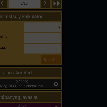
1/10
is testsúly kalkulátor
si év:
ág:
 kalória kereted
0 / 2000
Még 2000 kcal-t ehetsz ma.
 tápanyag javaslat
0
/
67