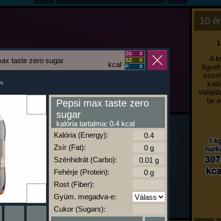
10 ér
1
ZS:
0
A l
ax taste zero sugar
SZ:
0
kcal
figyel
F:
0
eszel
kaló
um
Valójáb
be a
Pepsi max taste zero
sugar
kalória tartalma: 0.4 kcal
Kalória (Energy):
Zsír (Fat):
Szénhidrát (Carbo):
Fehérje (Protein):
Rost (Fiber):
Gyüm. megadva-e:
Cukor (Sugars):