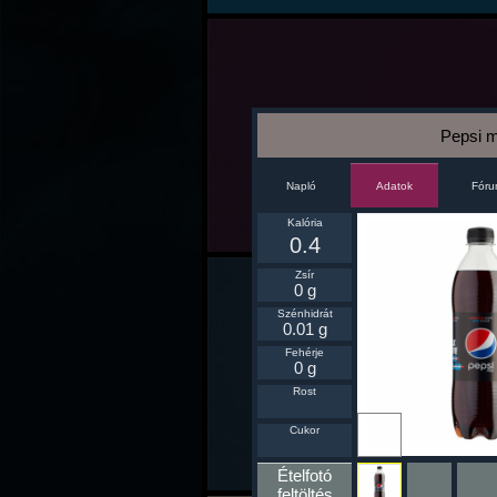
Pepsi m
Napló
Fór
Adatok
Kalória
0.4
Zsír
0 g
Szénhidrát
0.01 g
Fehérje
0 g
Rost
Ikonnak
Cukor
beállít
Ételfotó
feltöltés