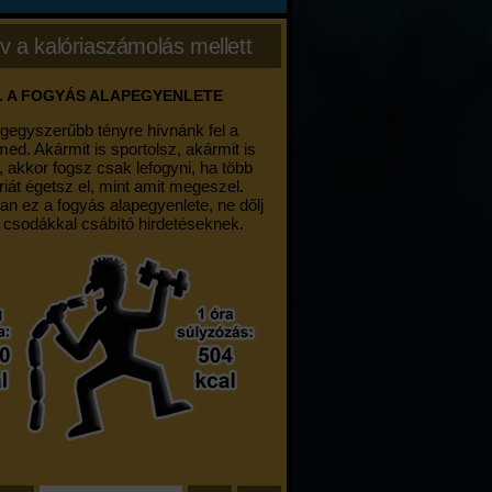
v a kalóriaszámolás mellett
. A FOGYÁS ALAPEGYENLETE
egegyszerűbb tényre hívnánk fel a
med. Akármit is sportolsz, akármit is
, akkor fogsz csak lefogyni, ha több
riát égetsz el, mint amit megeszel.
an ez a fogyás alapegyenlete, ne dőlj
 csodákkal csábító hirdetéseknek.