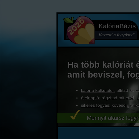
KalóriaBázis
Vezesd a fogyásod!
Ha több kalóriát 
amit beviszel, fo
kalória kalkulátor:
állítsd be c
ételnapló:
rögzítsd mit ettél, s
sikeres fogyás:
kövesd grafik
Mennyit akarsz fogyn