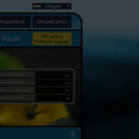
Magyar
Regisztráció
Elfelejtett jelszó
Mit nyújt a
Fórum
Prémium tagság?
Tagok összfogyása:
kg
Ma bevitt összkcal:
kcal
Mai napon aktív tagok:
fő
Kereshető ételek:
db