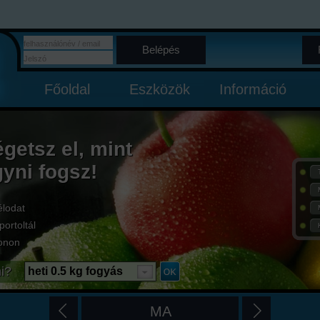
Belépés
Főoldal
Eszközök
Információ
égetsz el, mint
gyni fogsz!
élodat
portoltál
onon
i?
heti 0.5 kg fogyás
MA