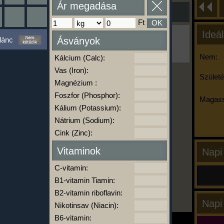
Ár megadása
Ft
OK
Ideál
Ha ma már nem eszel/sportolsz többet,
lánc
Ásványok
kattints a kiértékelésre!
A Kalória Szimulátor Prémium funkció.
Nem:
Kálcium (Calc):
Vas (Iron):
Születé
Magnézium :
-
Foszfor (Phosphor):
Magass
Kálium (Potassium):
Nátrium (Sodium):
kalóriabázis.hu
Cink (Zinc):
Vitaminok
Napi
C-vitamin:
B1-vitamin Tiamin:
B2-vitamin riboflavin:
Napi
Nikotinsav (Niacin):
B6-vitamin: