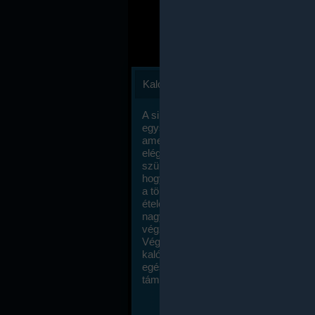
Kalóriaszámlálás
A sikeres fogyás titka valójában igen
egyszerű: égess több energiát, mint
amennyit beviszel. Természetesen e
elég nagy fegyelemre és akaraterőre
szükség, de meglepődve fogod tapasz
hogy a kalóriaszámolás mennyire ru
a többi diétához képest. Itt nincsenek ti
ételek és a megengedett kalóriabevite
nagymértékben növelheted ha testmo
végzel.
Végül, de nem utolsó sorban, a
kalóriaszámolás módszerét a legtöbb
egészségügyi szakorvos ajánlja és
támogatja.
To