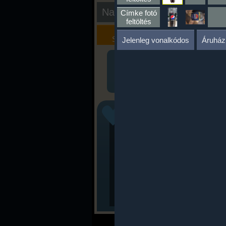
Nap kiértékelése
Címke fotó
feltöltés
Kalória
Szöveges
Szimulátor
Értékelés
Jelenleg vonalkódos
Áruház