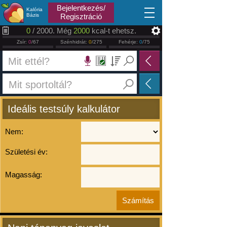
2026.08.07
Bejelentkezés/
Kalória
Bázis
Regisztráció
0
/ 2000. Még
2000
kcal-t ehetsz.
Zsír:
0
/67
Szénhidrát:
0
/275
Fehérje:
0
/75
Ideális testsúly kalkulátor
Nem:
Születési év:
Magasság: