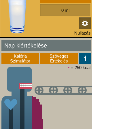
Nap kiértékelése
Kalória
Szöveges
Szimulátor
Értékelés