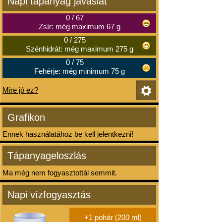
Napi tápanyag javaslat
0
/
67
Zsír: még maximum 67 g
0
/
275
Szénhidrát: még maximum 275 g
0
/
75
Fehérje: még minimum 75 g
Mire jó ez?
Grafikon
Ennek használatához be kell jelentkezni!
Tápanyageloszlás
Ma még nem fogyasztottál semmit.
Napi vízfogyasztás