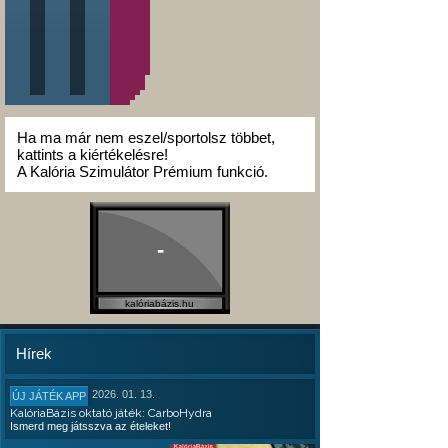
Ha ma már nem eszel/sportolsz többet,
kattints a kiértékelésre!
A Kalória Szimulátor Prémium funkció.
-
kalóriabázis.hu
Hírek
2026. 01. 13.
ÚJ JÁTÉK APP
KalóriaBázis oktató játék: CarboHydra
Ismerd meg játsszva az ételeket!