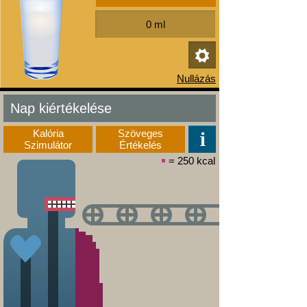
Nap kiértékelése
Kalória
Szöveges
Szimulátor
Értékelés