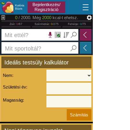
2026.08.08
Bejelentkezés/
Kalória
Bázis
Regisztráció
0
/ 2000. Még
2000
kcal-t ehetsz.
Zsír:
0
/67
Szénhidrát:
0
/275
Fehérje:
0
/75
Ideális testsúly kalkulátor
Nem:
Születési év:
Magasság: