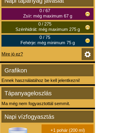
Napi tápanyag javaslat
0
/
67
Zsír: még maximum 67 g
0
/
275
Szénhidrát: még maximum 275 g
0
/
75
Fehérje: még minimum 75 g
Mire jó ez?
Grafikon
Ennek használatához be kell jelentkezni!
Tápanyageloszlás
Ma még nem fogyasztottál semmit.
Napi vízfogyasztás