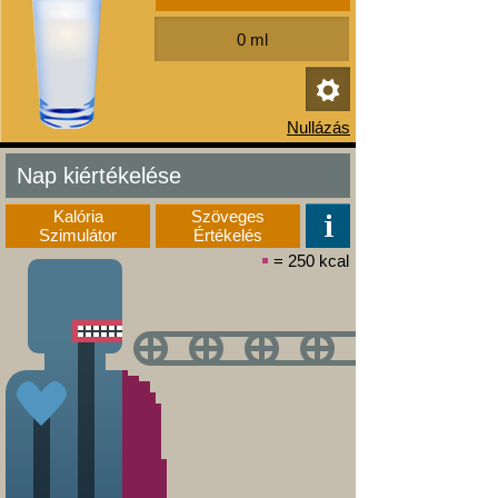
Nap kiértékelése
Kalória
Szöveges
Szimulátor
Értékelés