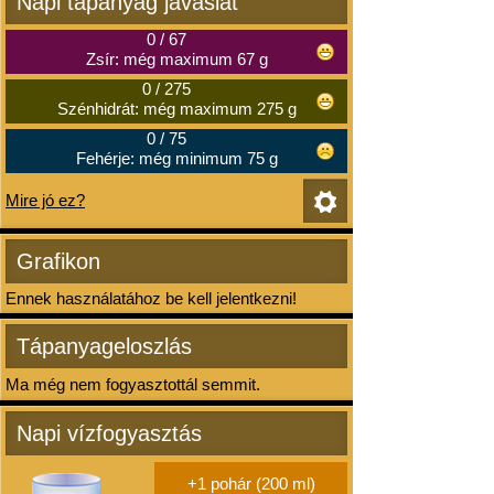
Napi tápanyag javaslat
0
/
67
Zsír: még maximum 67 g
0
/
275
Szénhidrát: még maximum 275 g
0
/
75
Fehérje: még minimum 75 g
Mire jó ez?
Grafikon
Ennek használatához be kell jelentkezni!
Tápanyageloszlás
Ma még nem fogyasztottál semmit.
Napi vízfogyasztás