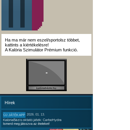
Ha ma már nem eszel/sportolsz többet,
kattints a kiértékelésre!
A Kalória Szimulátor Prémium funkció.
-
kalóriabázis.hu
Hírek
2026. 01. 13.
ÚJ JÁTÉK APP
KalóriaBázis oktató játék: CarboHydra
Ismerd meg játsszva az ételeket!