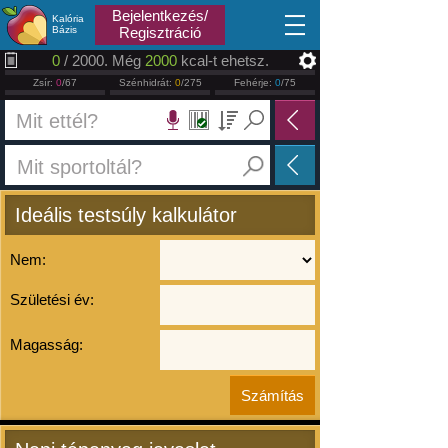
2026.08.08
Bejelentkezés/
Kalória
Bázis
Regisztráció
0
/ 2000. Még
2000
kcal-t ehetsz.
Zsír:
0
/67
Szénhidrát:
0
/275
Fehérje:
0
/75
Ideális testsúly kalkulátor
Nem:
Születési év:
Magasság: