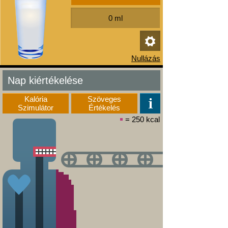
Nap kiértékelése
Kalória
Szöveges
Szimulátor
Értékelés