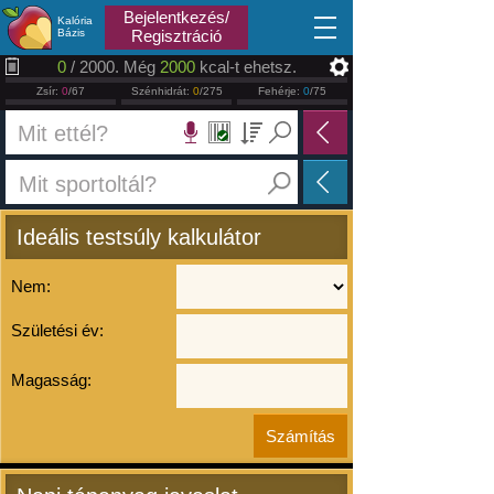
2026.08.06
Bejelentkezés/
Kalória
Bázis
Regisztráció
0
/ 2000. Még
2000
kcal-t ehetsz.
Zsír:
0
/67
Szénhidrát:
0
/275
Fehérje:
0
/75
Ideális testsúly kalkulátor
Nem:
Születési év:
Magasság: