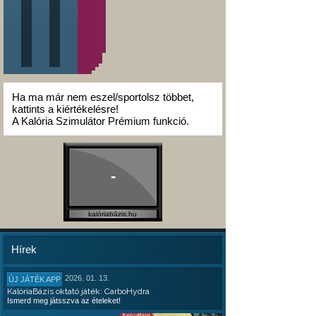
Ha ma már nem eszel/sportolsz többet,
kattints a kiértékelésre!
A Kalória Szimulátor Prémium funkció.
-
kalóriabázis.hu
Hírek
2026. 01. 13.
ÚJ JÁTÉK APP
KalóriaBázis oktató játék: CarboHydra
Ismerd meg játsszva az ételeket!