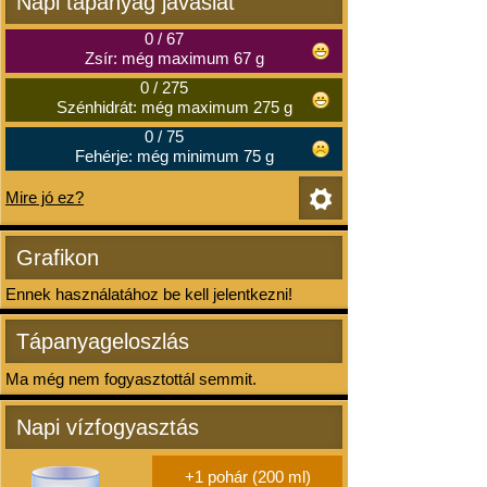
Napi tápanyag javaslat
0
/
67
Zsír: még maximum 67 g
0
/
275
Szénhidrát: még maximum 275 g
0
/
75
Fehérje: még minimum 75 g
Mire jó ez?
Grafikon
Ennek használatához be kell jelentkezni!
Tápanyageloszlás
Ma még nem fogyasztottál semmit.
Napi vízfogyasztás