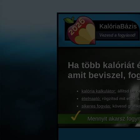
KalóriaBázis
Vezesd a fogyásod!
Ha több kalóriát 
amit beviszel, fo
kalória kalkulátor:
állítsd be c
ételnapló:
rögzítsd mit ettél, s
sikeres fogyás:
kövesd grafik
Mennyit akarsz fogyn