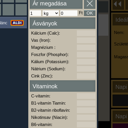
Ár megadása
Ft
OK
Ideál
Ha ma már nem eszel/sportolsz többet,
lánc
Ásványok
kattints a kiértékelésre!
A Kalória Szimulátor Prémium funkció.
Nem:
Kálcium (Calc):
Vas (Iron):
Születé
Magnézium :
-
Foszfor (Phosphor):
Magass
Kálium (Potassium):
Nátrium (Sodium):
kalóriabázis.hu
Cink (Zinc):
Vitaminok
Napi
C-vitamin:
B1-vitamin Tiamin:
B2-vitamin riboflavin:
Napi
Nikotinsav (Niacin):
B6-vitamin: