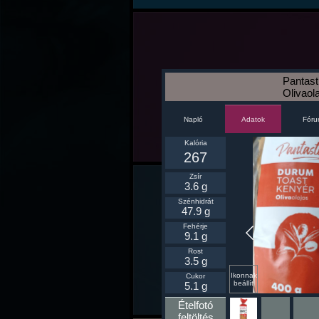
Pantast
Olivaol
Napló
Fór
Adatok
Kalória
267
Zsír
3.6 g
Szénhidrát
47.9 g
Fehérje
9.1 g
Rost
3.5 g
Ikonnak
Cukor
beállít
5.1 g
Ételfotó
feltöltés