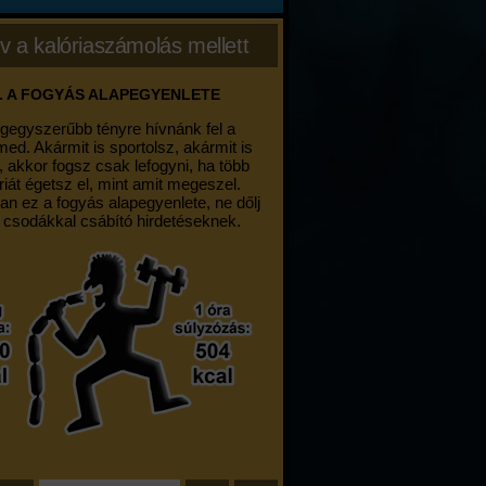
v a kalóriaszámolás mellett
. A FOGYÁS ALAPEGYENLETE
egegyszerűbb tényre hívnánk fel a
med. Akármit is sportolsz, akármit is
, akkor fogsz csak lefogyni, ha több
riát égetsz el, mint amit megeszel.
an ez a fogyás alapegyenlete, ne dőlj
 csodákkal csábító hirdetéseknek.