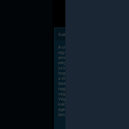
Kalóriaszámlálás
A sikeres fogyás titka valójában igen
egyszerű: égess több energiát, mint
amennyit beviszel. Természetesen e
elég nagy fegyelemre és akaraterőre
szükség, de meglepődve fogod tapasz
hogy a kalóriaszámolás mennyire ru
a többi diétához képest. Itt nincsenek ti
ételek és a megengedett kalóriabevite
nagymértékben növelheted ha testmo
végzel.
Végül, de nem utolsó sorban, a
kalóriaszámolás módszerét a legtöbb
egészségügyi szakorvos ajánlja és
támogatja.
To