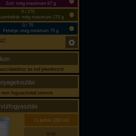
Zsír: még maximum 67 g
0
/
275
zénhidrát: még maximum 275 g
0
/
75
Fehérje: még minimum 75 g
ez?
ikon
sználatához be kell jelentkezni!
nyageloszlás
nem fogyasztottál semmit.
 vízfogyasztás