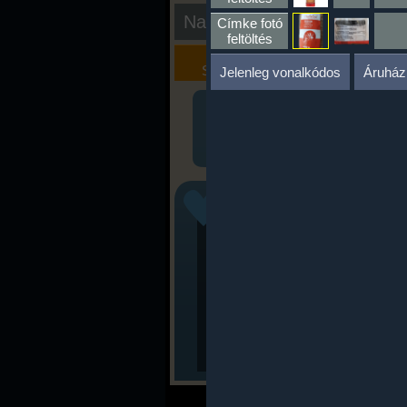
Nap kiértékelése
Címke fotó
feltöltés
Kalória
Szöveges
Szimulátor
Értékelés
Jelenleg vonalkódos
Áruház