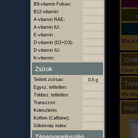
B9-vitamin Folsav:
B12-vitamin:
S
A-vitamin RAE:
A-vitamin IU:
E-vitamin :
Mire jó 
D-vitamin (D2+D3):
D-vitamin IU:
K-vitamin:
Graf
Zsírok
Ennek ha
Telített zsírsav:
Tápa
Egysz. telítetlen:
Ma még 
Többsz. telitetlen:
Transzzsír:
Napi
Koleszterin:
Koffein (Caffeine):
Glikémiás index:
Tápanyageloszlás