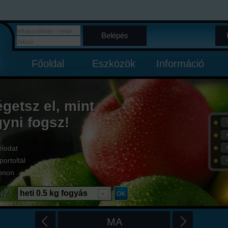
Belépés
Főoldal
Eszközök
Információ
égetsz el, mint
gyni fogsz!
élodat
portoltál
onon
i?
heti 0.5 kg fogyás
MA