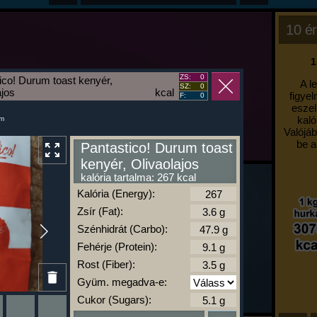
10 ér
1
ZS:
0
ico! Durum toast kenyér,
A l
SZ:
0
ajos
kcal
figyel
F:
0
eszel
kaló
um
Valójáb
be a
Pantastico! Durum toast
kenyér, Olivaolajos
kalória tartalma: 267 kcal
Kalória (Energy):
Zsír (Fat):
Szénhidrát (Carbo):
Fehérje (Protein):
Rost (Fiber):
Gyüm. megadva-e:
Cukor (Sugars):