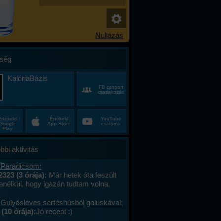
ség
KalóriaBázis
FB csoport
csatlakozás
Értékeld
Értékeld
YouTube
Google
App Store
csatorna
Play
bbi aktivitás
 Paradicsom:
2323 (3 órája):
Már hetek óta feszült
anélkül, hogy igazán tudtam volna,
alán a munkahelyi hajtás, talán az, hogy
ncas éveim közepén egyszer csak
 Gulyásleves sertéshúsból galuskával:
 körülöttem minden, ami régen izgalmas
(10 órája):
Jó recept :)
hétvégék már nem jelentettek semmit, a