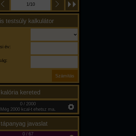
1/10
is testsúly kalkulátor
si év:
ág:
 kalória kereted
0 / 2000
Még 2000 kcal-t ehetsz ma.
 tápanyag javaslat
0
/
67