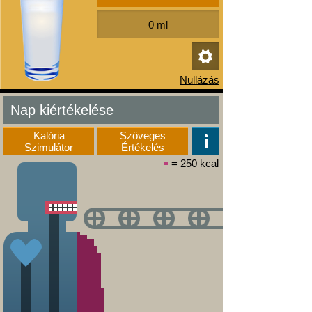
Nap kiértékelése
Kalória
Szöveges
Szimulátor
Értékelés