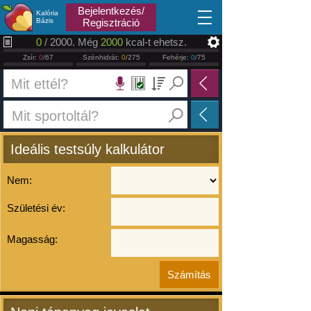
2026.08.07
Bejelentkezés/
Kalória
Bázis
Regisztráció
0
/ 2000. Még
2000
kcal-t ehetsz.
Zsír:
0
/67
Szénhidrát:
0
/275
Fehérje:
0
/75
Ideális testsúly kalkulátor
Nem:
Születési év:
Magasság: