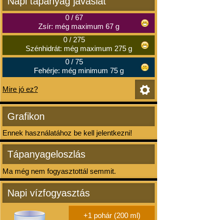
Napi tápanyag javaslat
0
/
67
Zsír: még maximum 67 g
0
/
275
Szénhidrát: még maximum 275 g
0
/
75
Fehérje: még minimum 75 g
Mire jó ez?
Grafikon
Ennek használatához be kell jelentkezni!
Tápanyageloszlás
Ma még nem fogyasztottál semmit.
Napi vízfogyasztás