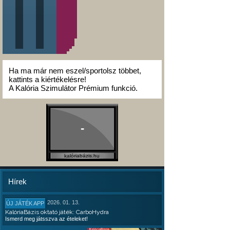
Ha ma már nem eszel/sportolsz többet,
kattints a kiértékelésre!
A Kalória Szimulátor Prémium funkció.
-
kalóriabázis.hu
Hírek
2026. 01. 13.
ÚJ JÁTÉK APP
KalóriaBázis oktató játék: CarboHydra
Ismerd meg játsszva az ételeket!