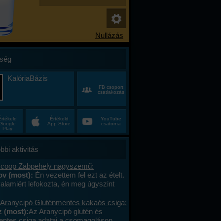
ség
KalóriaBázis
FB csoport
csatlakozás
Értékeld
Értékeld
YouTube
Google
App Store
csatorna
Play
bbi aktivitás
 coop Zabpehely nagyszemű:
ov (most):
Én vezettem fel ezt az ételt.
valamiért lefokozta, én meg úgyszint
am véletlenül a lefokozás gombra. xD
skü, hogy minden tápanyago6 a
 Aranycipó Gluténmentes kakaós csiga:
ásról írtam ki, pontosan. Kár a coop
 (most):
Az Aranycipó glutén és
 zabpehelyért. Jó ügynök volt.
entes csiga adatai a csomagoláson