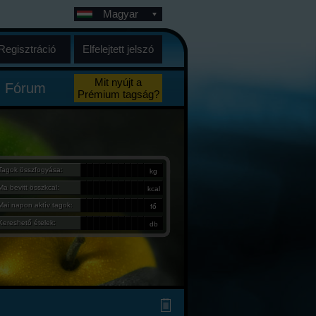
Magyar
Regisztráció
Elfelejtett jelszó
Mit nyújt a
Fórum
Prémium tagság?
Tagok összfogyása:
kg
Ma bevitt összkcal:
kcal
Mai napon aktív tagok:
fő
Kereshető ételek:
db