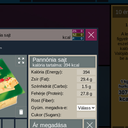
10 ér
1
ZS:
0
A l
a sajt
SZ:
0
kcal
figyel
F:
0
eszel
kaló
um
Valójáb
be a
Pannónia sajt
kalória tartalma: 394 kcal
Kalória (Energy):
Zsír (Fat):
Szénhidrát (Carbo):
Fehérje (Protein):
Rost (Fiber):
Gyüm. megadva-e:
Cukor (Sugars):
Ár megadása