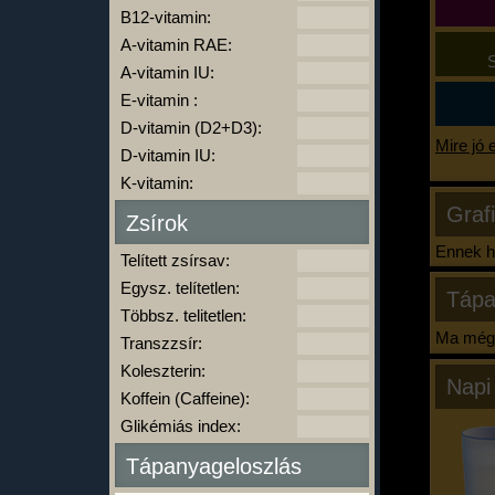
B12-vitamin:
A-vitamin RAE:
S
A-vitamin IU:
E-vitamin :
D-vitamin (D2+D3):
Mire jó 
D-vitamin IU:
K-vitamin:
Graf
Zsírok
Ennek ha
Telített zsírsav:
Egysz. telítetlen:
Tápa
Többsz. telitetlen:
Ma még 
Transzzsír:
Koleszterin:
Napi
Koffein (Caffeine):
Glikémiás index:
Tápanyageloszlás