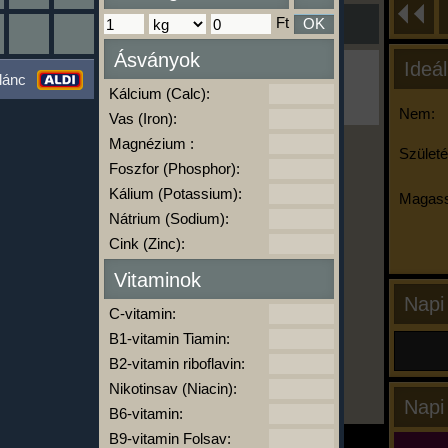
Ft
OK
Ásványok
Ideál
Ha ma már nem eszel/sportolsz többet,
lánc
kattints a kiértékelésre!
Kálcium (Calc):
A Kalória Szimulátor Prémium funkció.
Nem:
Vas (Iron):
Magnézium :
Születé
Foszfor (Phosphor):
-
Kálium (Potassium):
Magass
Nátrium (Sodium):
Cink (Zinc):
kalóriabázis.hu
Vitaminok
Napi
C-vitamin:
B1-vitamin Tiamin:
B2-vitamin riboflavin:
Nikotinsav (Niacin):
Napi
B6-vitamin:
B9-vitamin Folsav: