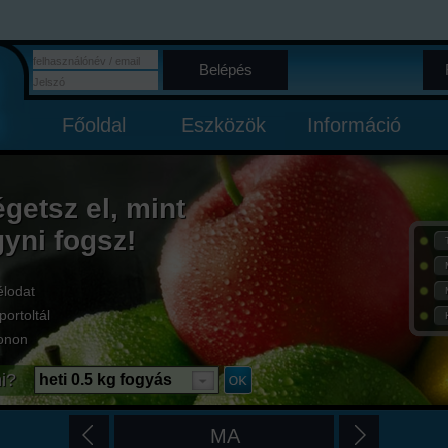
Belépés
Főoldal
Eszközök
Információ
égetsz el, mint
gyni fogsz!
élodat
portoltál
onon
i?
heti 0.5 kg fogyás
MA