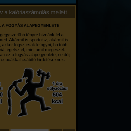
v a kalóriaszámolás mellett
. A FOGYÁS ALAPEGYENLETE
egegyszerűbb tényre hívnánk fel a
med. Akármit is sportolsz, akármit is
, akkor fogsz csak lefogyni, ha több
riát égetsz el, mint amit megeszel.
an ez a fogyás alapegyenlete, ne dőlj
 csodákkal csábító hirdetéseknek.