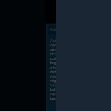
Kalóriaszámlálás
A sikeres fogyás titka valójában igen
egyszerű: égess több energiát, mint
amennyit beviszel. Természetesen e
elég nagy fegyelemre és akaraterőre
szükség, de meglepődve fogod tapasz
hogy a kalóriaszámolás mennyire ru
a többi diétához képest. Itt nincsenek ti
ételek és a megengedett kalóriabevite
nagymértékben növelheted ha testmo
végzel.
Végül, de nem utolsó sorban, a
kalóriaszámolás módszerét a legtöbb
egészségügyi szakorvos ajánlja és
támogatja.
To