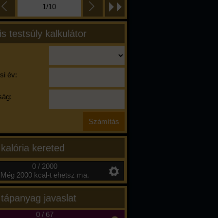
1/10
is testsúly kalkulátor
si év:
ág:
 kalória kereted
0 / 2000
Még 2000 kcal-t ehetsz ma.
 tápanyag javaslat
0
/
67