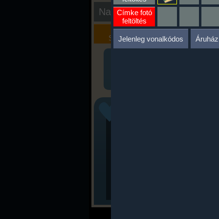
Nap kiértékelése
Címke fotó
feltöltés
Kalória
Szöveges
Szimulátor
Értékelés
Jelenleg vonalkódos
Áruház