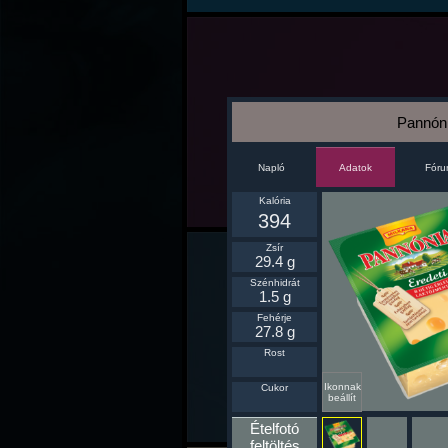
Pannóni
Napló
Fór
Adatok
Kalória
394
Zsír
29.4 g
Szénhidrát
1.5 g
Fehérje
27.8 g
Rost
Ikonnak
Cukor
beállít
Ételfotó
feltöltés