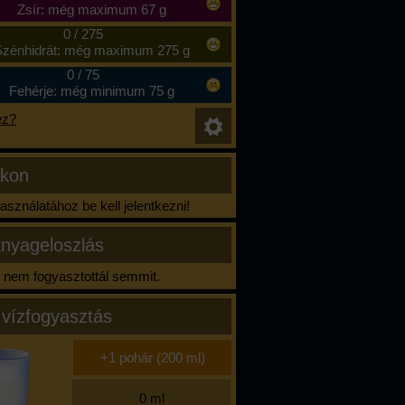
Zsír: még maximum 67 g
0
/
275
zénhidrát: még maximum 275 g
0
/
75
Fehérje: még minimum 75 g
ez?
ikon
sználatához be kell jelentkezni!
nyageloszlás
nem fogyasztottál semmit.
 vízfogyasztás