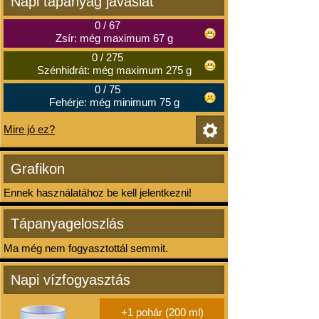
Napi tápanyag javaslat
0
/
67
Zsír: még maximum 67 g
0
/
275
Szénhidrát: még maximum 275 g
0
/
75
Fehérje: még minimum 75 g
Mire jó ez?
Grafikon
Ennek használatához be kell jelentkezni!
Tápanyageloszlás
Ma még nem fogyasztottál semmit.
Napi vízfogyasztás