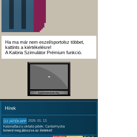
Ha ma már nem eszel/sportolsz többet,
kattints a kiértékelésre!
A Kalória Szimulátor Prémium funkció.
-
kalóriabázis.hu
Hírek
2026. 01. 13.
ÚJ JÁTÉK APP
KalóriaBázis oktató játék: CarboHydra
Ismerd meg játsszva az ételeket!