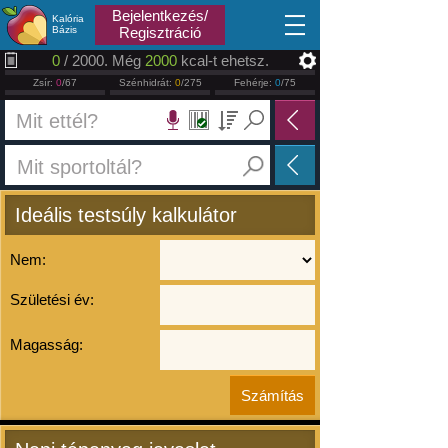
2026.08.07
Bejelentkezés/
Kalória
Bázis
Regisztráció
0
/ 2000. Még
2000
kcal-t ehetsz.
Zsír:
0
/67
Szénhidrát:
0
/275
Fehérje:
0
/75
Ideális testsúly kalkulátor
Nem:
Születési év:
Magasság: