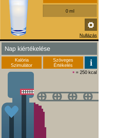
Nap kiértékelése
Kalória
Szöveges
Szimulátor
Értékelés