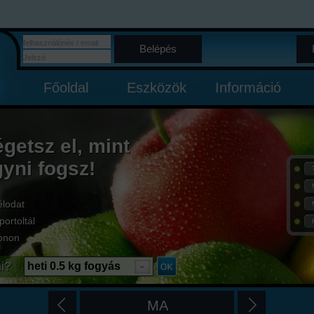
Belépés
Főoldal
Eszközök
Információ
égetsz el, mint
gyni fogsz!
élodat
portoltál
onon
i?
heti 0.5 kg fogyás
MA