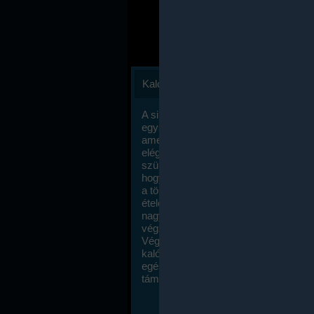
Kalóriaszámlálás
A sikeres fogyás titka valójában igen
egyszerű: égess több energiát, mint
amennyit beviszel. Természetesen e
elég nagy fegyelemre és akaraterőre
szükség, de meglepődve fogod tapasz
hogy a kalóriaszámolás mennyire ru
a többi diétához képest. Itt nincsenek ti
ételek és a megengedett kalóriabevite
nagymértékben növelheted ha testmo
végzel.
Végül, de nem utolsó sorban, a
kalóriaszámolás módszerét a legtöbb
egészségügyi szakorvos ajánlja és
támogatja.
To