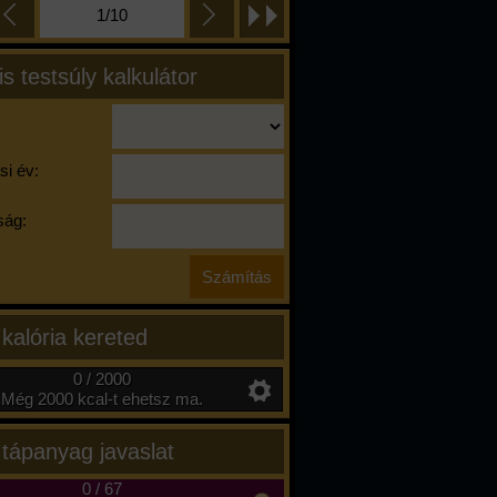
1/10
is testsúly kalkulátor
si év:
ág:
 kalória kereted
0 / 2000
Még 2000 kcal-t ehetsz ma.
 tápanyag javaslat
0
/
67