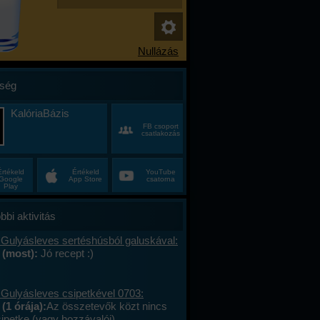
ség
KalóriaBázis
FB csoport
csatlakozás
Értékeld
Értékeld
YouTube
Google
App Store
csatorna
Play
bbi aktivitás
 Gulyásleves sertéshúsból galuskával:
 (most):
Jó recept :)
 Gulyásleves csipetkével 0703:
(1 órája):
Az összetevők közt nincs
sipetke (vagy hozzávalói).