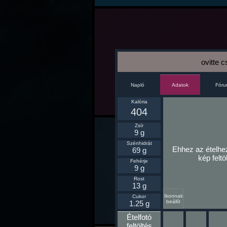
ovitte 
Napló
Fór
Adatok
Kalória
404
Zsír
9 g
Szénhidrát
Ehhez az ételhe
69 g
kép feltö
Fehérje
9 g
Rost
13 g
Ikonnak
Cukor
beállít
1.25 g
Ételfotó
feltöltés