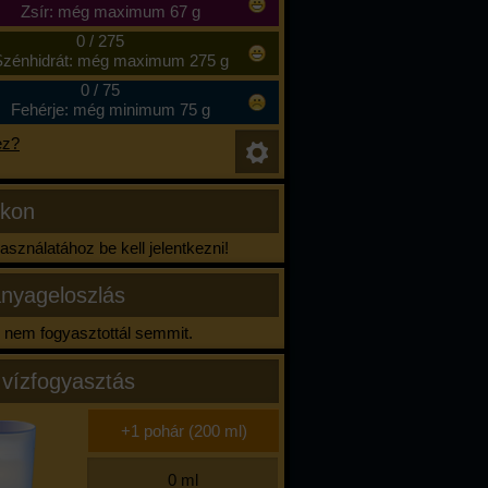
Zsír: még maximum 67 g
0
/
275
zénhidrát: még maximum 275 g
0
/
75
Fehérje: még minimum 75 g
ez?
ikon
sználatához be kell jelentkezni!
nyageloszlás
nem fogyasztottál semmit.
 vízfogyasztás