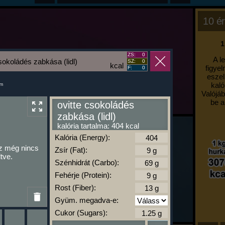
10 ér
1
ZS:
0
A l
csokoládés zabkása (lidl)
SZ:
0
kcal
figyel
F:
0
eszel
kaló
um
Valójáb
be a
ovitte csokoládés
zabkása (lidl)
kalória tartalma: 404 kcal
Kalória (Energy):
z még nincs
Zsír (Fat):
ltve.
Szénhidrát (Carbo):
Fehérje (Protein):
Rost (Fiber):
Gyüm. megadva-e:
Cukor (Sugars):