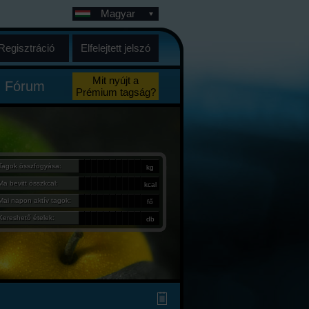
Magyar
Regisztráció
Elfelejtett jelszó
Mit nyújt a
Fórum
Prémium tagság?
Tagok összfogyása:
kg
Ma bevitt összkcal:
kcal
Mai napon aktív tagok:
fő
Kereshető ételek:
db