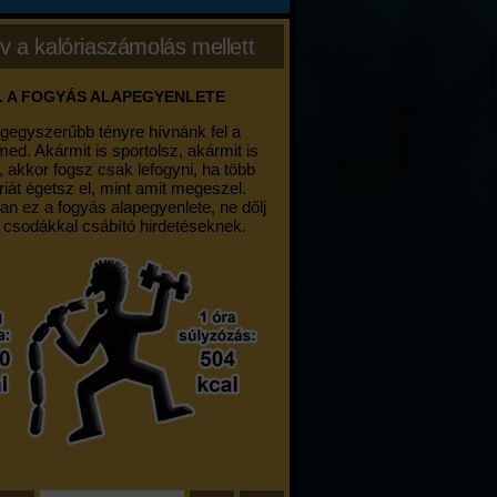
v a kalóriaszámolás mellett
. A FOGYÁS ALAPEGYENLETE
egegyszerűbb tényre hívnánk fel a
med. Akármit is sportolsz, akármit is
, akkor fogsz csak lefogyni, ha több
riát égetsz el, mint amit megeszel.
an ez a fogyás alapegyenlete, ne dőlj
 csodákkal csábító hirdetéseknek.