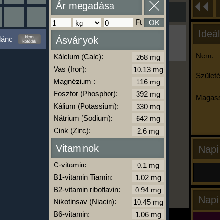
Ár megadása
Ft
OK
Ideál
Ha ma már nem eszel/sportolsz többet,
lánc
Ásványok
kattints a kiértékelésre!
A Kalória Szimulátor Prémium funkció.
Nem:
Kálcium (Calc):
Vas (Iron):
Születé
Magnézium :
-
Foszfor (Phosphor):
Magass
Kálium (Potassium):
Nátrium (Sodium):
kalóriabázis.hu
Cink (Zinc):
Vitaminok
Napi
C-vitamin:
B1-vitamin Tiamin:
B2-vitamin riboflavin:
Napi
Nikotinsav (Niacin):
B6-vitamin: