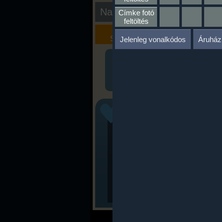
Nap kiértékelése
Címke fotó
feltöltés
Kalória
Szöveges
Szimulátor
Értékelés
Jelenleg vonalkódos
Áruház