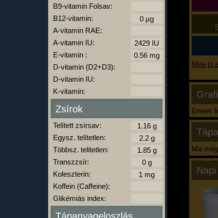
B9-vitamin Folsav:
B12-vitamin:
S
A-vitamin RAE:
A-vitamin IU:
E-vitamin :
Mire jó 
D-vitamin (D2+D3):
D-vitamin IU:
K-vitamin:
Graf
Zsírok
Ennek ha
Telített zsírsav:
Tápa
Egysz. telítetlen:
Ma még 
Többsz. telitetlen:
Transzzsír:
Napi
Koleszterin:
Koffein (Caffeine):
Glikémiás index:
Tápanyageloszlás