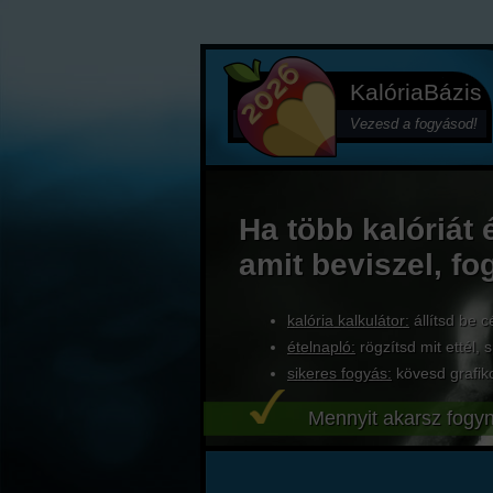
KalóriaBázis
Vezesd a fogyásod!
Ha több kalóriát 
amit beviszel, fo
kalória kalkulátor:
állítsd be c
ételnapló:
rögzítsd mit ettél, s
sikeres fogyás:
kövesd grafik
Mennyit akarsz fogyn