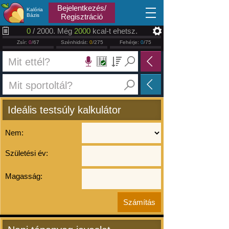
2026.08.10
Bejelentkezés/
Kalória
Bázis
Regisztráció
0
/ 2000. Még
2000
kcal-t ehetsz.
Zsír:
0
/67
Szénhidrát:
0
/275
Fehérje:
0
/75
Ideális testsúly kalkulátor
Nem:
Születési év:
Magasság: