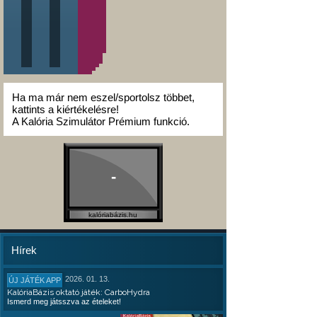
Ha ma már nem eszel/sportolsz többet,
kattints a kiértékelésre!
A Kalória Szimulátor Prémium funkció.
-
kalóriabázis.hu
Hírek
2026. 01. 13.
ÚJ JÁTÉK APP
KalóriaBázis oktató játék: CarboHydra
Ismerd meg játsszva az ételeket!