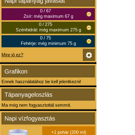
Napi tápanyag javaslat
0
/
67
Zsír: még maximum 67 g
0
/
275
Szénhidrát: még maximum 275 g
0
/
75
Fehérje: még minimum 75 g
Mire jó ez?
Grafikon
Ennek használatához be kell jelentkezni!
Tápanyageloszlás
Ma még nem fogyasztottál semmit.
Napi vízfogyasztás