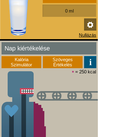
Nap kiértékelése
Kalória
Szöveges
Szimulátor
Értékelés