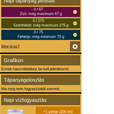
Napi tápanyag javaslat
0
/
67
Zsír: még maximum 67 g
0
/
275
Szénhidrát: még maximum 275 g
0
/
75
Fehérje: még minimum 75 g
Mire jó ez?
Grafikon
Ennek használatához be kell jelentkezni!
Tápanyageloszlás
Ma még nem fogyasztottál semmit.
Napi vízfogyasztás