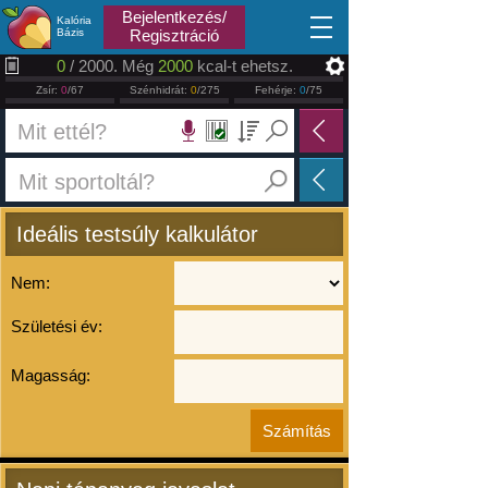
2026.08.10
Bejelentkezés/
Kalória
Bázis
Regisztráció
0
/ 2000. Még
2000
kcal-t ehetsz.
Zsír:
0
/67
Szénhidrát:
0
/275
Fehérje:
0
/75
Ideális testsúly kalkulátor
Nem:
Születési év:
Magasság: