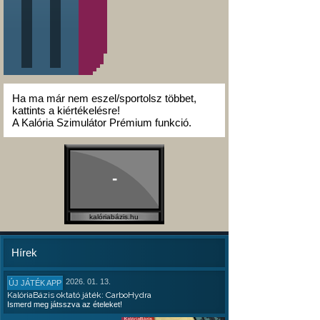
Ha ma már nem eszel/sportolsz többet,
kattints a kiértékelésre!
A Kalória Szimulátor Prémium funkció.
-
kalóriabázis.hu
Hírek
2026. 01. 13.
ÚJ JÁTÉK APP
KalóriaBázis oktató játék: CarboHydra
Ismerd meg játsszva az ételeket!