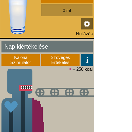
Nap kiértékelése
Kalória
Szöveges
Szimulátor
Értékelés