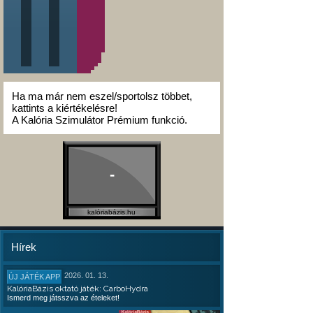
Ha ma már nem eszel/sportolsz többet,
kattints a kiértékelésre!
A Kalória Szimulátor Prémium funkció.
-
kalóriabázis.hu
Hírek
2026. 01. 13.
ÚJ JÁTÉK APP
KalóriaBázis oktató játék: CarboHydra
Ismerd meg játsszva az ételeket!