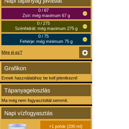
Napi tápanyag javaslat
0
/
67
Zsír: még maximum 67 g
0
/
275
Szénhidrát: még maximum 275 g
0
/
75
Fehérje: még minimum 75 g
Mire jó ez?
Grafikon
Ennek használatához be kell jelentkezni!
Tápanyageloszlás
Ma még nem fogyasztottál semmit.
Napi vízfogyasztás