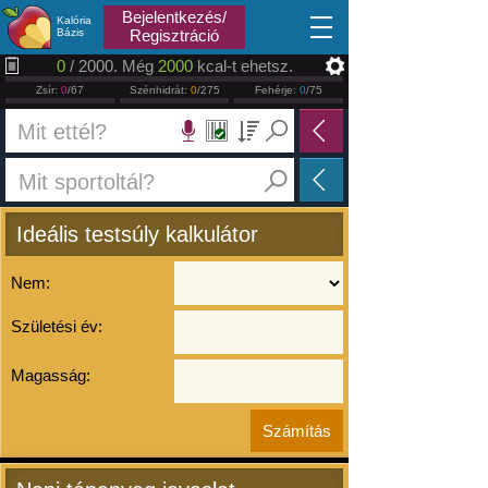
2026.08.07
Bejelentkezés/
Kalória
Bázis
Regisztráció
0
/ 2000. Még
2000
kcal-t ehetsz.
Zsír:
0
/67
Szénhidrát:
0
/275
Fehérje:
0
/75
Ideális testsúly kalkulátor
Nem:
Születési év:
Magasság: