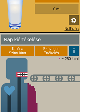
Nap kiértékelése
Kalória
Szöveges
Szimulátor
Értékelés