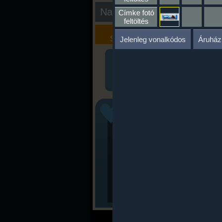
Nap kiértékelése
Címke fotó
feltöltés
Kalória
Szöveges
Szimulátor
Értékelés
Jelenleg vonalkódos
Áruház