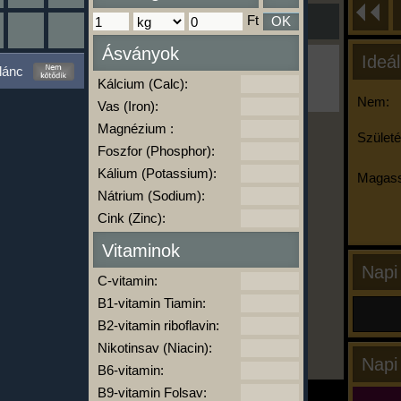
Ft
OK
Ásványok
Ideál
Ha ma már nem eszel/sportolsz többet,
lánc
kattints a kiértékelésre!
Kálcium (Calc):
A Kalória Szimulátor Prémium funkció.
Nem:
Vas (Iron):
Magnézium :
Születé
Foszfor (Phosphor):
-
Kálium (Potassium):
Magass
Nátrium (Sodium):
Cink (Zinc):
kalóriabázis.hu
Vitaminok
Napi
C-vitamin:
B1-vitamin Tiamin:
B2-vitamin riboflavin:
Nikotinsav (Niacin):
Napi
B6-vitamin:
B9-vitamin Folsav: