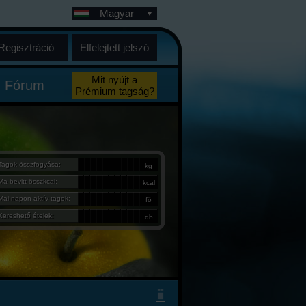
Magyar
Regisztráció
Elfelejtett jelszó
Mit nyújt a
Fórum
Prémium tagság?
Tagok összfogyása:
kg
Ma bevitt összkcal:
kcal
Mai napon aktív tagok:
fő
Kereshető ételek:
db