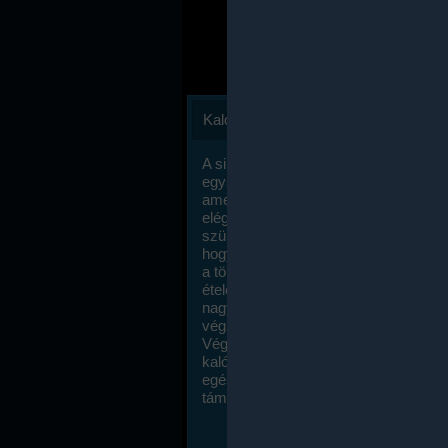
Kalóriaszámlálás
A sikeres fogyás titka valójában igen
egyszerű: égess több energiát, mint
amennyit beviszel. Természetesen e
elég nagy fegyelemre és akaraterőre
szükség, de meglepődve fogod tapasz
hogy a kalóriaszámolás mennyire ru
a többi diétához képest. Itt nincsenek ti
ételek és a megengedett kalóriabevite
nagymértékben növelheted ha testmo
végzel.
Végül, de nem utolsó sorban, a
kalóriaszámolás módszerét a legtöbb
egészségügyi szakorvos ajánlja és
támogatja.
To