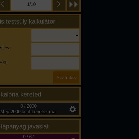
1/10
is testsúly kalkulátor
si év:
ág:
 kalória kereted
0 / 2000
Még 2000 kcal-t ehetsz ma.
 tápanyag javaslat
0
/
67