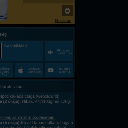
ség
KalóriaBázis
FB csoport
csatlakozás
Értékeld
Értékeld
YouTube
Google
App Store
csatorna
Play
bbi aktivitás
lipóti kakaós csiga (weboldalról):
e (2 órája):
Hibás. 447/100gr es 120gr
 Hibák az oldal működésében:
a (5 órája):
Én azt tapasztaltam, hogy a
öld emberkés) ételeknél/recepteknél