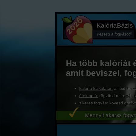
KalóriaBázis
Vezesd a fogyásod!
Ha több kalóriát 
amit beviszel, fo
kalória kalkulátor:
állítsd be c
ételnapló:
rögzítsd mit ettél, s
sikeres fogyás:
kövesd grafik
Mennyit akarsz fogyn