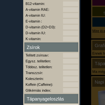
B12-vitamin:
A-vitamin RAE:
S
A-vitamin IU:
E-vitamin :
D-vitamin (D2+D3):
Mire jó 
D-vitamin IU:
K-vitamin:
Graf
Zsírok
Ennek ha
Telített zsírsav:
Egysz. telítetlen:
Tápa
Többsz. telitetlen:
Ma még 
Transzzsír:
Koleszterin:
Napi
Koffein (Caffeine):
Glikémiás index:
Tápanyageloszlás