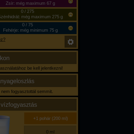
Zsír: még maximum 67 g
0
/
275
zénhidrát: még maximum 275 g
0
/
75
Fehérje: még minimum 75 g
ez?
ikon
sználatához be kell jelentkezni!
nyageloszlás
nem fogyasztottál semmit.
 vízfogyasztás