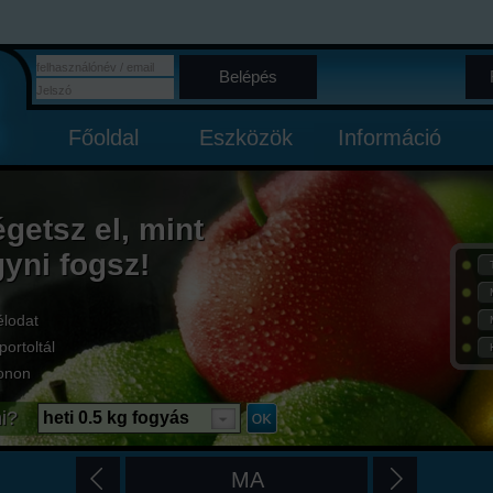
Belépés
Főoldal
Eszközök
Információ
égetsz el, mint
gyni fogsz!
élodat
portoltál
onon
i?
heti 0.5 kg fogyás
MA