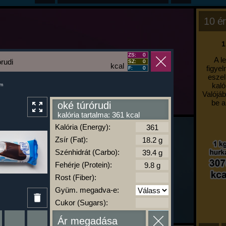
10 ér
1
ZS:
0
A l
órudi
SZ:
0
kcal
figyel
F:
0
eszel
kaló
um
Valójáb
be a
oké túrórudi
kalória tartalma: 361 kcal
Kalória (Energy):
Zsír (Fat):
Szénhidrát (Carbo):
Fehérje (Protein):
Rost (Fiber):
Gyüm. megadva-e:
Cukor (Sugars):
Ár megadása