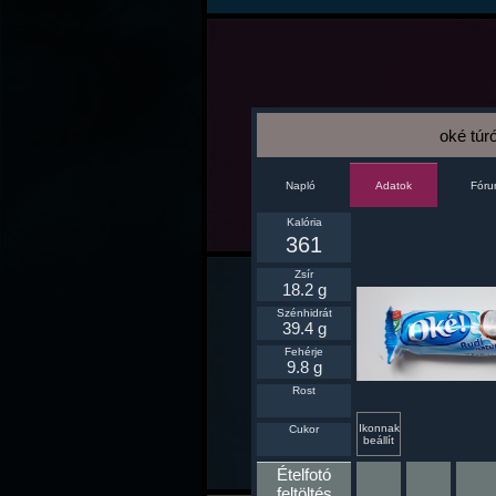
oké túr
Napló
Fór
Adatok
Kalória
361
Zsír
18.2 g
Szénhidrát
39.4 g
Fehérje
9.8 g
Rost
Ikonnak
Cukor
beállít
Ételfotó
feltöltés