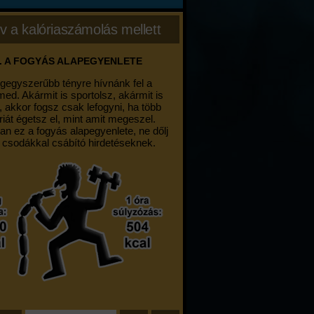
v a kalóriaszámolás mellett
. A FOGYÁS ALAPEGYENLETE
egegyszerűbb tényre hívnánk fel a
med. Akármit is sportolsz, akármit is
, akkor fogsz csak lefogyni, ha több
riát égetsz el, mint amit megeszel.
an ez a fogyás alapegyenlete, ne dőlj
 csodákkal csábító hirdetéseknek.