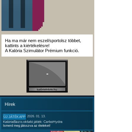
Ha ma már nem eszel/sportolsz többet,
kattints a kiértékelésre!
A Kalória Szimulátor Prémium funkció.
-
kalóriabázis.hu
Hírek
2026. 01. 13.
ÚJ JÁTÉK APP
KalóriaBázis oktató játék: CarboHydra
Ismerd meg játsszva az ételeket!