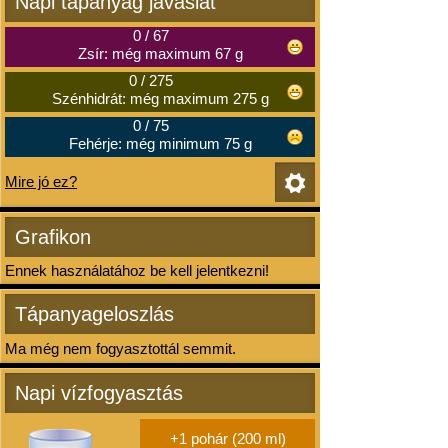
Napi tápanyag javaslat
0
/
67
Zsír: még maximum 67 g
0
/
275
Szénhidrát: még maximum 275 g
0
/
75
Fehérje: még minimum 75 g
Mire jó ez?
Grafikon
Ennek használatához be kell jelentkezni!
Tápanyageloszlás
Ma még nem fogyasztottál semmit.
Napi vízfogyasztás