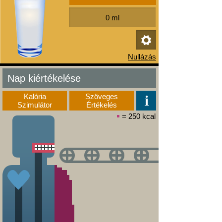
Nap kiértékelése
Kalória
Szöveges
Szimulátor
Értékelés