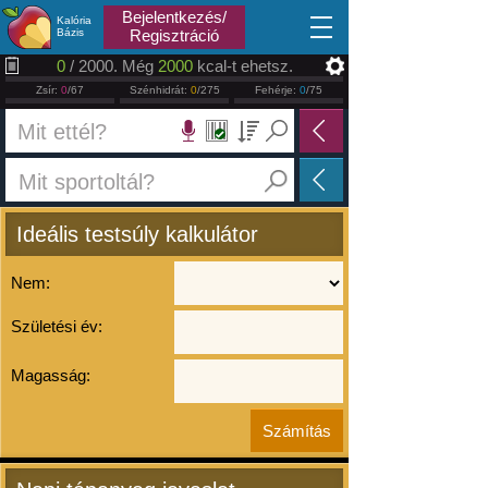
2026.08.08
Bejelentkezés/
Kalória
Bázis
Regisztráció
0
/ 2000. Még
2000
kcal-t ehetsz.
Zsír:
0
/67
Szénhidrát:
0
/275
Fehérje:
0
/75
Ideális testsúly kalkulátor
Nem:
Születési év:
Magasság: