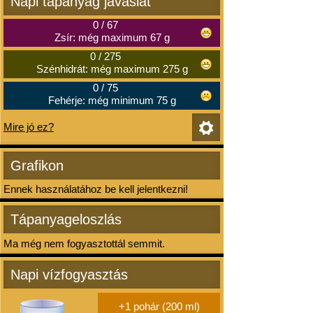
Napi tápanyag javaslat
0
/
67
Zsír: még maximum 67 g
0
/
275
Szénhidrát: még maximum 275 g
0
/
75
Fehérje: még minimum 75 g
Mire jó ez?
Grafikon
Ennek használatához be kell jelentkezni!
Tápanyageloszlás
Ma még nem fogyasztottál semmit.
Napi vízfogyasztás