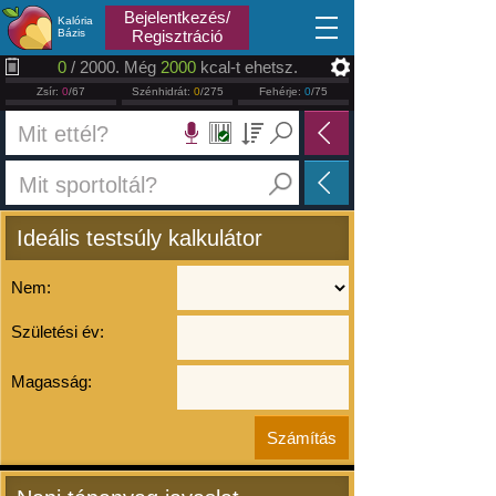
2026.08.07
Bejelentkezés/
Kalória
Bázis
Regisztráció
0
/ 2000. Még
2000
kcal-t ehetsz.
Zsír:
0
/67
Szénhidrát:
0
/275
Fehérje:
0
/75
Ideális testsúly kalkulátor
Nem:
Születési év:
Magasság: