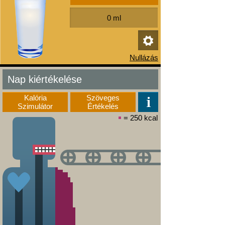
Nap kiértékelése
Kalória
Szöveges
Szimulátor
Értékelés