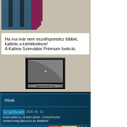
Ha ma már nem eszel/sportolsz többet,
kattints a kiértékelésre!
A Kalória Szimulátor Prémium funkció.
-
kalóriabázis.hu
Hírek
2026. 01. 13.
ÚJ JÁTÉK APP
KalóriaBázis oktató játék: CarboHydra
Ismerd meg játsszva az ételeket!