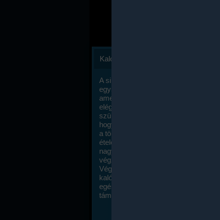
Kalóriaszámlálás
A sikeres fogyás titka valójában igen
egyszerű: égess több energiát, mint
amennyit beviszel. Természetesen e
elég nagy fegyelemre és akaraterőre
szükség, de meglepődve fogod tapasz
hogy a kalóriaszámolás mennyire ru
a többi diétához képest. Itt nincsenek ti
ételek és a megengedett kalóriabevite
nagymértékben növelheted ha testmo
végzel.
Végül, de nem utolsó sorban, a
kalóriaszámolás módszerét a legtöbb
egészségügyi szakorvos ajánlja és
támogatja.
To