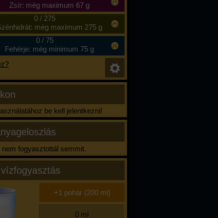
Zsír: még maximum 67 g
0
/
275
zénhidrát: még maximum 275 g
0
/
75
Fehérje: még minimum 75 g
ez?
ikon
sználatához be kell jelentkezni!
nyageloszlás
nem fogyasztottál semmit.
 vízfogyasztás