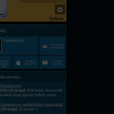
ség
KalóriaBázis
FB csoport
csatlakozás
Értékeld
Értékeld
YouTube
Google
App Store
csatorna
Play
bbi aktivitás
 Paradicsom:
2323 (13 órája):
Már hetek óta feszült
anélkül, hogy igazán tudtam volna,
alán a munkahelyi hajtás, talán az, hogy
ncas éveim közepén egyszer csak
 Gulyásleves sertéshúsból galuskával:
 körülöttem minden, ami régen izgalmas
(20 órája):
Jó recept :)
hétvégék már nem jelentettek semmit, a