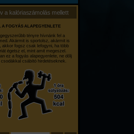
v a kalóriaszámolás mellett
. A FOGYÁS ALAPEGYENLETE
egegyszerűbb tényre hívnánk fel a
med. Akármit is sportolsz, akármit is
, akkor fogsz csak lefogyni, ha több
riát égetsz el, mint amit megeszel.
an ez a fogyás alapegyenlete, ne dőlj
 csodákkal csábító hirdetéseknek.