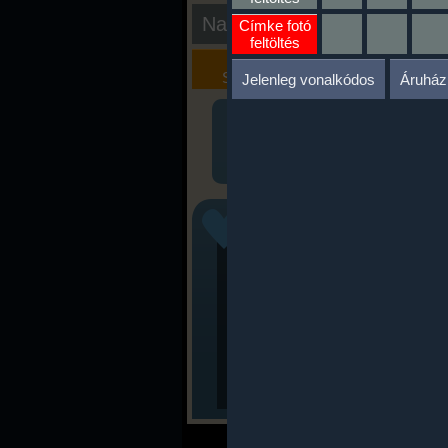
Nap kiértékelése
Címke fotó
feltöltés
Kalória
Szöveges
Szimulátor
Értékelés
Jelenleg vonalkódos
Áruház