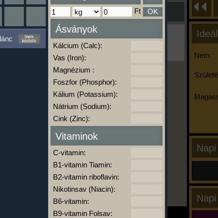
Ft
OK
Ásványok
Ideál
Ha ma már nem eszel/sportolsz többet,
lánc
kattints a kiértékelésre!
Kálcium (Calc):
A Kalória Szimulátor Prémium funkció.
Nem:
Vas (Iron):
Magnézium :
Születé
Foszfor (Phosphor):
-
Kálium (Potassium):
Magass
Nátrium (Sodium):
Cink (Zinc):
kalóriabázis.hu
Vitaminok
Napi
C-vitamin:
B1-vitamin Tiamin:
B2-vitamin riboflavin:
Nikotinsav (Niacin):
Napi
B6-vitamin:
B9-vitamin Folsav: