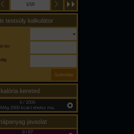
1/10
is testsúly kalkulátor
si év:
ág:
 kalória kereted
0 / 2000
Még 2000 kcal-t ehetsz ma.
 tápanyag javaslat
0
/
67