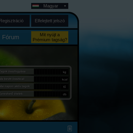
Magyar
Regisztráció
Elfelejtett jelszó
Mit nyújt a
Fórum
Prémium tagság?
Tagok összfogyása:
kg
Ma bevitt összkcal:
kcal
Mai napon aktív tagok:
fő
Kereshető ételek:
db