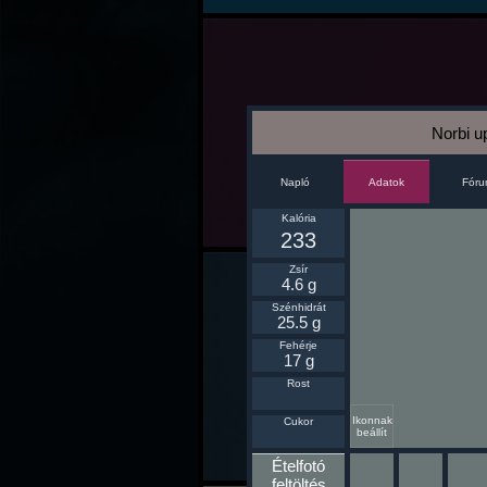
Norbi u
Napló
Fór
Adatok
Kalória
233
Zsír
4.6 g
Szénhidrát
25.5 g
Fehérje
17 g
Rost
Ikonnak
Cukor
beállít
Ételfotó
feltöltés