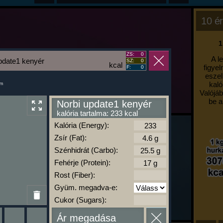
10 ér
1
ZS:
0
A l
pdate1 kenyér
SZ:
0
kcal
figyel
F:
0
eszel
kaló
um
Valójáb
be a
Norbi update1 kenyér
kalória tartalma: 233 kcal
Kalória (Energy):
Zsír (Fat):
Szénhidrát (Carbo):
Fehérje (Protein):
Rost (Fiber):
Gyüm. megadva-e:
Cukor (Sugars):
Ár megadása