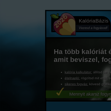
KalóriaBázis
Vezesd a fogyásod!
Ha több kalóriát 
amit beviszel, fo
kalória kalkulátor:
állítsd be c
ételnapló:
rögzítsd mit ettél, s
sikeres fogyás:
kövesd grafik
Mennyit akarsz fogyn