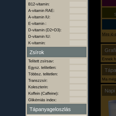
B12-vitamin:
A-vitamin RAE:
S
A-vitamin IU:
E-vitamin :
D-vitamin (D2+D3):
Mire jó 
D-vitamin IU:
K-vitamin:
Graf
Zsírok
Ennek ha
Telített zsírsav:
Egysz. telítetlen:
Tápa
Többsz. telitetlen:
Ma még 
Transzzsír:
Koleszterin:
Napi
Koffein (Caffeine):
Glikémiás index:
Tápanyageloszlás