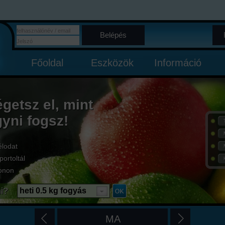
Belépés
Főoldal
Eszközök
Információ
égetsz el, mint
gyni fogsz!
élodat
portoltál
onon
i?
heti 0.5 kg fogyás
MA