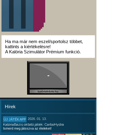
Ha ma már nem eszel/sportolsz többet,
kattints a kiértékelésre!
A Kalória Szimulátor Prémium funkció.
-
kalóriabázis.hu
Hírek
2026. 01. 13.
ÚJ JÁTÉK APP
KalóriaBázis oktató játék: CarboHydra
Ismerd meg játsszva az ételeket!