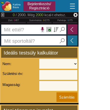
2026.08.06
Bejelentkezés/
Kalória
Bázis
Regisztráció
0
/ 2000. Még
2000
kcal-t ehetsz.
Zsír:
0
/67
Szénhidrát:
0
/275
Fehérje:
0
/75
Ideális testsúly kalkulátor
Nem:
Születési év:
Magasság: