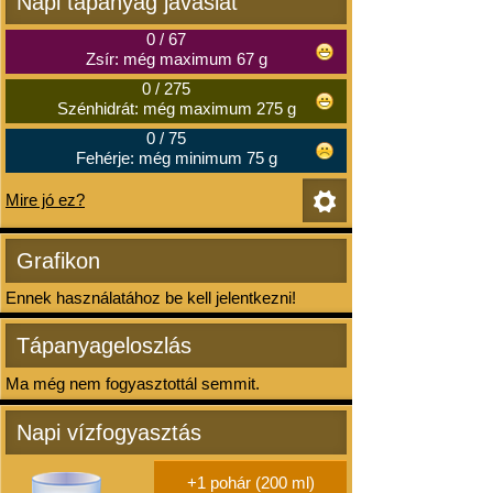
Napi tápanyag javaslat
0
/
67
Zsír: még maximum 67 g
0
/
275
Szénhidrát: még maximum 275 g
0
/
75
Fehérje: még minimum 75 g
Mire jó ez?
Grafikon
Ennek használatához be kell jelentkezni!
Tápanyageloszlás
Ma még nem fogyasztottál semmit.
Napi vízfogyasztás