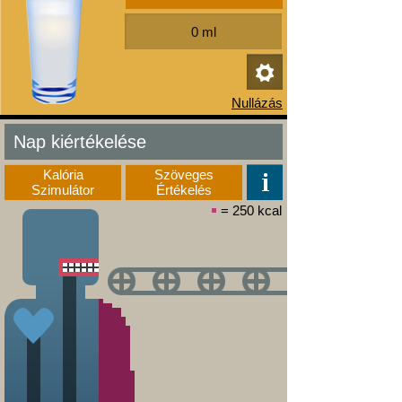
Nap kiértékelése
Kalória
Szöveges
Szimulátor
Értékelés