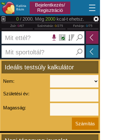
2026.08.08
Bejelentkezés/
Kalória
Bázis
Regisztráció
0
/ 2000. Még
2000
kcal-t ehetsz.
Zsír:
0
/67
Szénhidrát:
0
/275
Fehérje:
0
/75
Ideális testsúly kalkulátor
Nem:
Születési év:
Magasság: