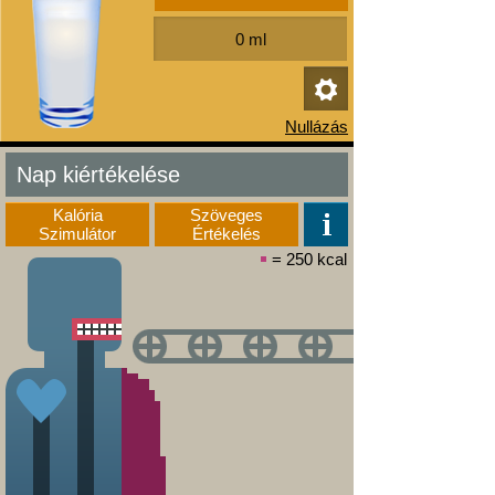
Nap kiértékelése
Kalória
Szöveges
Szimulátor
Értékelés