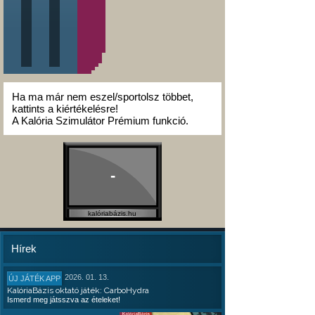
Ha ma már nem eszel/sportolsz többet,
kattints a kiértékelésre!
A Kalória Szimulátor Prémium funkció.
-
kalóriabázis.hu
Hírek
2026. 01. 13.
ÚJ JÁTÉK APP
KalóriaBázis oktató játék: CarboHydra
Ismerd meg játsszva az ételeket!