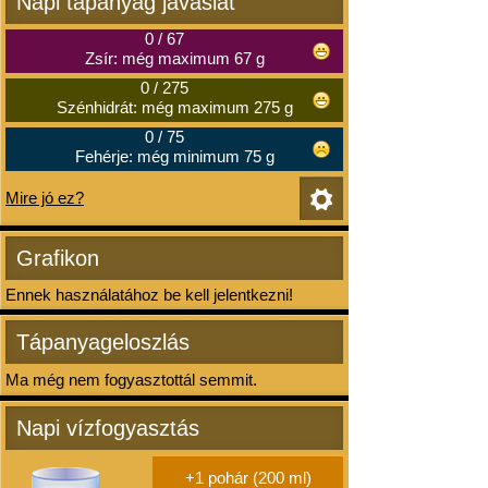
Napi tápanyag javaslat
0
/
67
Zsír: még maximum 67 g
0
/
275
Szénhidrát: még maximum 275 g
0
/
75
Fehérje: még minimum 75 g
Mire jó ez?
Grafikon
Ennek használatához be kell jelentkezni!
Tápanyageloszlás
Ma még nem fogyasztottál semmit.
Napi vízfogyasztás