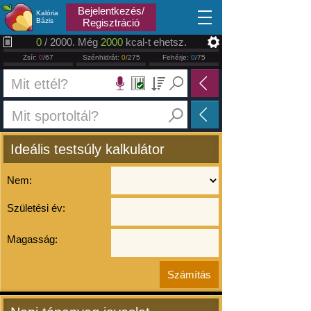
2026.08.09
Bejelentkezés/
Kalória
Bázis
Regisztráció
0
/ 2000. Még
2000
kcal-t ehetsz.
Zsír:
0
/67
Szénhidrát:
0
/275
Fehérje:
0
/75
Ideális testsúly kalkulátor
Nem:
Születési év:
Magasság: