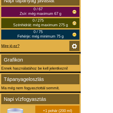
Napi tápanyag javaslat
0
/
67
Zsír: még maximum 67 g
0
/
275
Szénhidrát: még maximum 275 g
0
/
75
Fehérje: még minimum 75 g
Mire jó ez?
Grafikon
Ennek használatához be kell jelentkezni!
Tápanyageloszlás
Ma még nem fogyasztottál semmit.
Napi vízfogyasztás