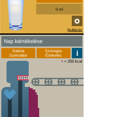
Nap kiértékelése
Kalória
Szöveges
Szimulátor
Értékelés