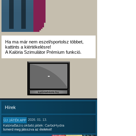
Ha ma már nem eszel/sportolsz többet,
kattints a kiértékelésre!
A Kalória Szimulátor Prémium funkció.
-
kalóriabázis.hu
Hírek
2026. 01. 13.
ÚJ JÁTÉK APP
KalóriaBázis oktató játék: CarboHydra
Ismerd meg játsszva az ételeket!