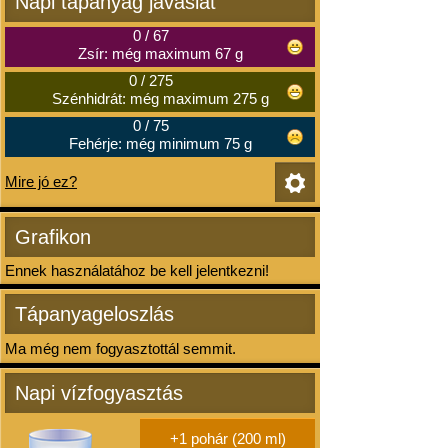
Napi tápanyag javaslat
0
/
67
Zsír: még maximum 67 g
0
/
275
Szénhidrát: még maximum 275 g
0
/
75
Fehérje: még minimum 75 g
Mire jó ez?
Grafikon
Ennek használatához be kell jelentkezni!
Tápanyageloszlás
Ma még nem fogyasztottál semmit.
Napi vízfogyasztás