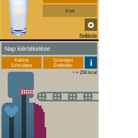
Nap kiértékelése
Kalória
Szöveges
Szimulátor
Értékelés