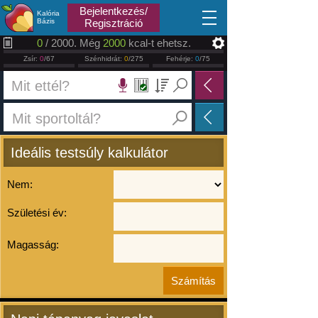
2026.08.09
Bejelentkezés/
Kalória
Bázis
Regisztráció
0
/ 2000. Még
2000
kcal-t ehetsz.
Zsír:
0
/67
Szénhidrát:
0
/275
Fehérje:
0
/75
Ideális testsúly kalkulátor
Nem:
Születési év:
Magasság: