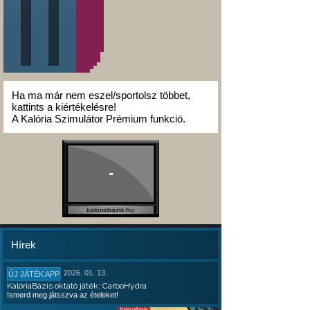
Ha ma már nem eszel/sportolsz többet,
kattints a kiértékelésre!
A Kalória Szimulátor Prémium funkció.
-
kalóriabázis.hu
Hírek
2026. 01. 13.
ÚJ JÁTÉK APP
KalóriaBázis oktató játék: CarboHydra
Ismerd meg játsszva az ételeket!