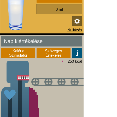
Nap kiértékelése
Kalória
Szöveges
Szimulátor
Értékelés