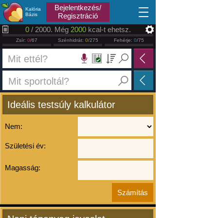
2026.08.07
Bejelentkezés/
Kalória
Bázis
Regisztráció
0
/ 2000. Még
2000
kcal-t ehetsz.
Zsír:
0
/67
Szénhidrát:
0
/275
Fehérje:
0
/75
Ideális testsúly kalkulátor
Nem:
Születési év:
Magasság: