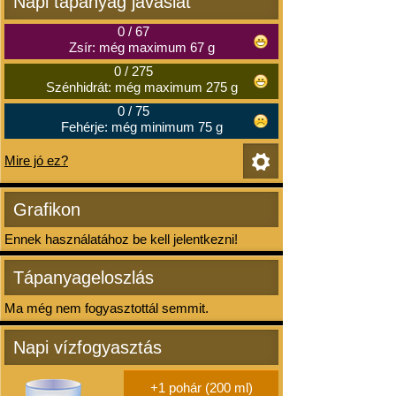
Napi tápanyag javaslat
0
/
67
Zsír: még maximum 67 g
0
/
275
Szénhidrát: még maximum 275 g
0
/
75
Fehérje: még minimum 75 g
Mire jó ez?
Grafikon
Ennek használatához be kell jelentkezni!
Tápanyageloszlás
Ma még nem fogyasztottál semmit.
Napi vízfogyasztás