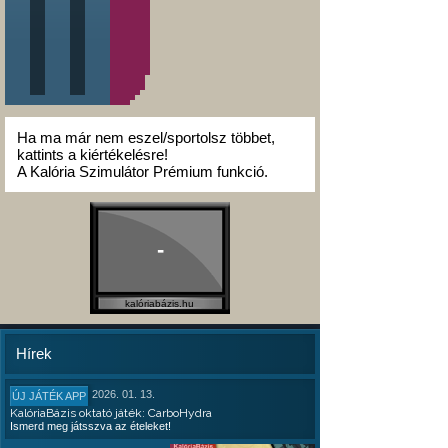
Ha ma már nem eszel/sportolsz többet,
kattints a kiértékelésre!
A Kalória Szimulátor Prémium funkció.
-
kalóriabázis.hu
Hírek
2026. 01. 13.
ÚJ JÁTÉK APP
KalóriaBázis oktató játék: CarboHydra
Ismerd meg játsszva az ételeket!