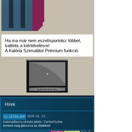
Ha ma már nem eszel/sportolsz többet,
kattints a kiértékelésre!
A Kalória Szimulátor Prémium funkció.
-
kalóriabázis.hu
Hírek
2026. 01. 13.
ÚJ JÁTÉK APP
KalóriaBázis oktató játék: CarboHydra
Ismerd meg játsszva az ételeket!