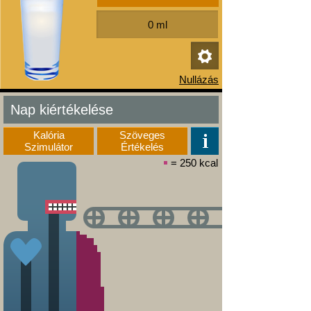
Nap kiértékelése
Kalória
Szöveges
Szimulátor
Értékelés