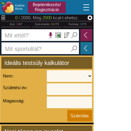
2026.08.07
Bejelentkezés/
Kalória
Bázis
Regisztráció
0
/ 2000. Még
2000
kcal-t ehetsz.
Zsír:
0
/67
Szénhidrát:
0
/275
Fehérje:
0
/75
Ideális testsúly kalkulátor
Nem:
Születési év:
Magasság: