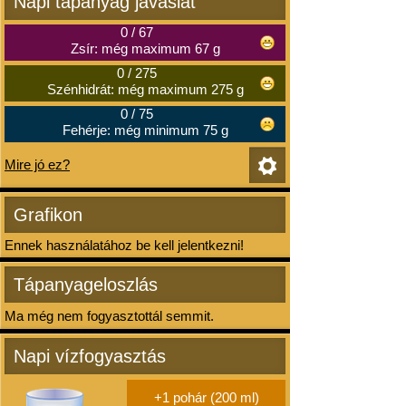
Napi tápanyag javaslat
0
/
67
Zsír: még maximum 67 g
0
/
275
Szénhidrát: még maximum 275 g
0
/
75
Fehérje: még minimum 75 g
Mire jó ez?
Grafikon
Ennek használatához be kell jelentkezni!
Tápanyageloszlás
Ma még nem fogyasztottál semmit.
Napi vízfogyasztás