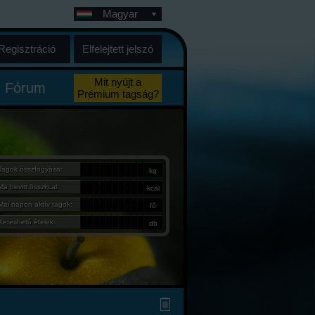
Magyar
Regisztráció
Elfelejtett jelszó
Mit nyújt a
Fórum
Prémium tagság?
Tagok összfogyása:
kg
Ma bevitt összkcal:
kcal
Mai napon aktív tagok:
fő
Kereshető ételek:
db