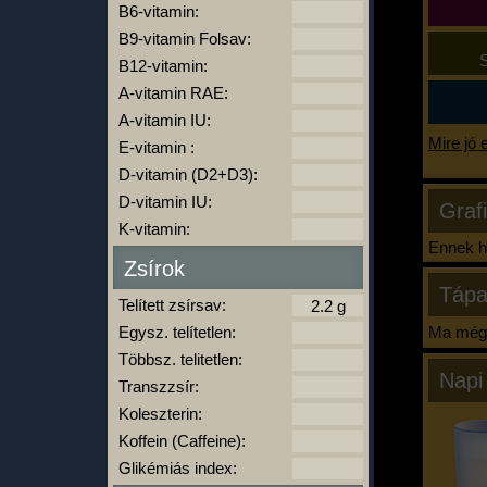
B6-vitamin:
B9-vitamin Folsav:
S
B12-vitamin:
A-vitamin RAE:
A-vitamin IU:
Mire jó 
E-vitamin :
D-vitamin (D2+D3):
D-vitamin IU:
Graf
K-vitamin:
Ennek ha
Zsírok
Tápa
Telített zsírsav:
Egysz. telítetlen:
Ma még 
Többsz. telitetlen:
Napi
Transzzsír:
Koleszterin:
Koffein (Caffeine):
Glikémiás index: