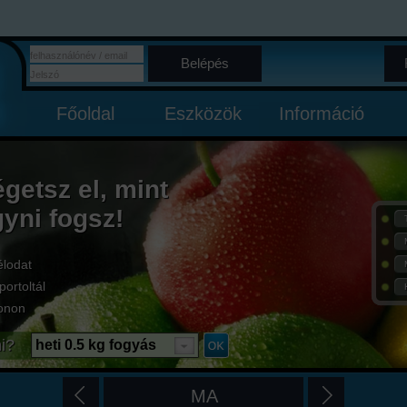
Belépés
Főoldal
Eszközök
Információ
égetsz el, mint
gyni fogsz!
élodat
portoltál
onon
i?
heti 0.5 kg fogyás
MA