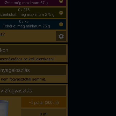
Zsír: még maximum 67 g
0
/
275
zénhidrát: még maximum 275 g
0
/
75
Fehérje: még minimum 75 g
ez?
ikon
sználatához be kell jelentkezni!
nyageloszlás
nem fogyasztottál semmit.
 vízfogyasztás