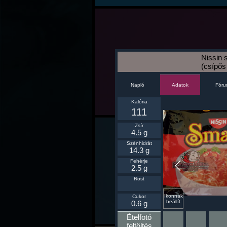
Nissin 
(csípős
Napló
Fór
Adatok
Kalória
111
Zsír
4.5 g
Szénhidrát
14.3 g
Fehérje
2.5 g
Rost
Ikonnak
Cukor
beállít
0.6 g
Ételfotó
feltöltés