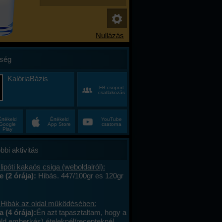
ség
KalóriaBázis
FB csoport
csatlakozás
Értékeld
Értékeld
YouTube
Google
App Store
csatorna
Play
bbi aktivitás
lipóti kakaós csiga (weboldalról):
e (2 órája):
Hibás. 447/100gr es 120gr
 Hibák az oldal működésében:
a (4 órája):
Én azt tapasztaltam, hogy a
öld emberkés) ételeknél/recepteknél