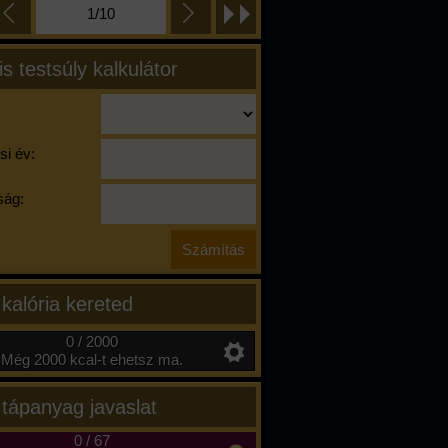
1/10
is testsúly kalkulátor
si év:
ág:
 kalória kereted
0 / 2000
Még 2000 kcal-t ehetsz ma.
 tápanyag javaslat
0
/
67