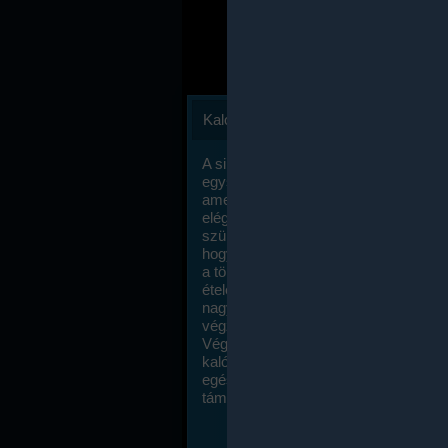
Kalóriaszámlálás
A sikeres fogyás titka valójában igen
egyszerű: égess több energiát, mint
amennyit beviszel. Természetesen e
elég nagy fegyelemre és akaraterőre
szükség, de meglepődve fogod tapasz
hogy a kalóriaszámolás mennyire ru
a többi diétához képest. Itt nincsenek ti
ételek és a megengedett kalóriabevite
nagymértékben növelheted ha testmo
végzel.
Végül, de nem utolsó sorban, a
kalóriaszámolás módszerét a legtöbb
egészségügyi szakorvos ajánlja és
támogatja.
To