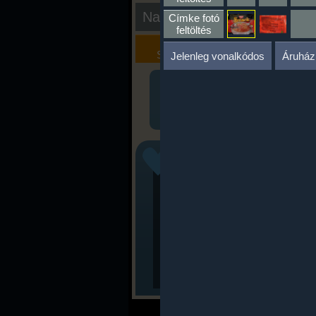
Nap kiértékelése
Címke fotó
feltöltés
Kalória
Szöveges
Szimulátor
Értékelés
Jelenleg vonalkódos
Áruház