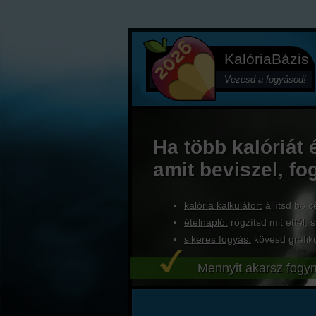
KalóriaBázis
Vezesd a fogyásod!
Ha több kalóriát 
amit beviszel, fo
kalória kalkulátor:
állítsd be c
ételnapló:
rögzítsd mit ettél, s
sikeres fogyás:
kövesd grafik
Mennyit akarsz fogyn