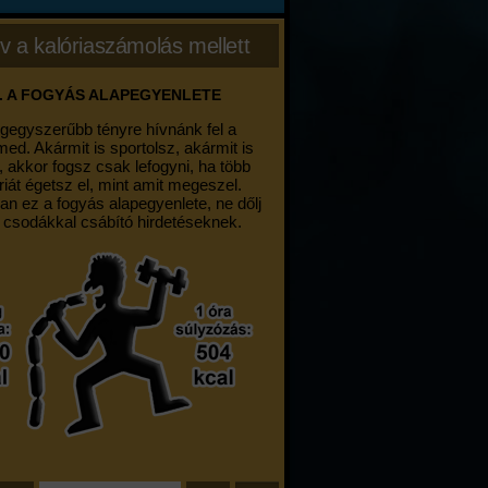
v a kalóriaszámolás mellett
. A FOGYÁS ALAPEGYENLETE
egegyszerűbb tényre hívnánk fel a
med. Akármit is sportolsz, akármit is
, akkor fogsz csak lefogyni, ha több
riát égetsz el, mint amit megeszel.
an ez a fogyás alapegyenlete, ne dőlj
 csodákkal csábító hirdetéseknek.