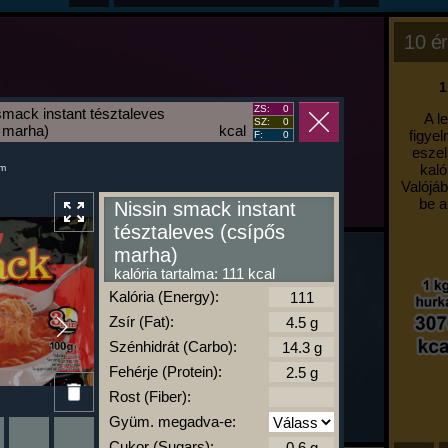
10 ér
1
ZS:
0
smack instant tésztaleves
A l
SZ:
0
 marha)
kcal
figyel
F:
0
eszel
kaló
um
Valójáb
be a
Nissin smack instant
tésztaleves (csípős
marha)
kalória tartalma: 111 kcal
Kalória (Energy):
Zsír (Fat):
Szénhidrát (Carbo):
Fehérje (Protein):
Rost (Fiber):
Gyüm. megadva-e:
Cukor (Sugars):