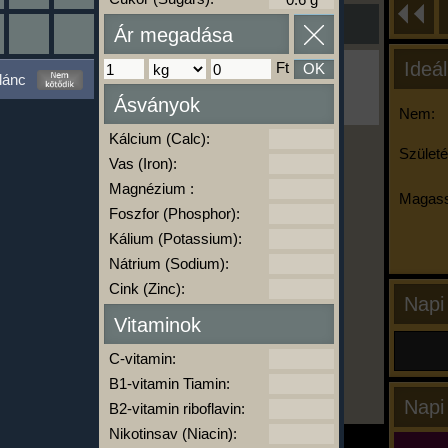
Ár megadása
Ideál
Ft
OK
Ha ma már nem eszel/sportolsz többet,
lánc
kattints a kiértékelésre!
Ásványok
A Kalória Szimulátor Prémium funkció.
Nem:
Kálcium (Calc):
Születé
Vas (Iron):
-
Magnézium :
Magass
Foszfor (Phosphor):
Kálium (Potassium):
kalóriabázis.hu
Nátrium (Sodium):
Cink (Zinc):
Napi
Vitaminok
C-vitamin:
B1-vitamin Tiamin:
Napi
B2-vitamin riboflavin:
Nikotinsav (Niacin):