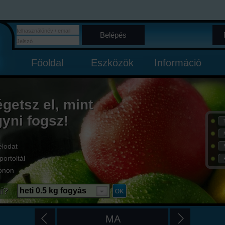
Belépés
Főoldal
Eszközök
Információ
égetsz el, mint
gyni fogsz!
élodat
portoltál
onon
i?
heti 0.5 kg fogyás
MA