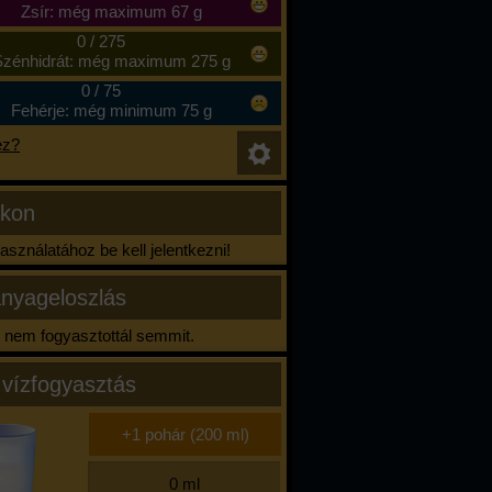
Zsír: még maximum 67 g
0
/
275
zénhidrát: még maximum 275 g
0
/
75
Fehérje: még minimum 75 g
ez?
ikon
sználatához be kell jelentkezni!
nyageloszlás
nem fogyasztottál semmit.
 vízfogyasztás