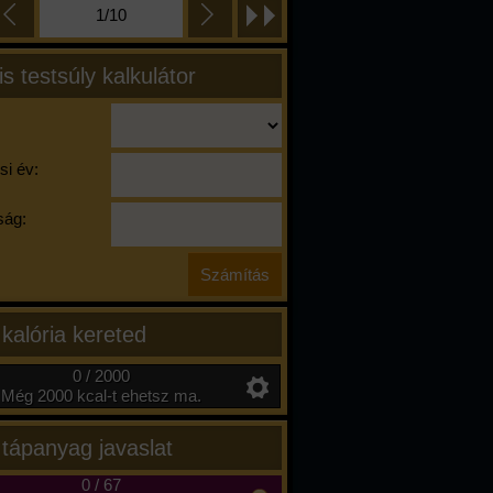
1/10
is testsúly kalkulátor
si év:
ág:
 kalória kereted
0 / 2000
Még 2000 kcal-t ehetsz ma.
 tápanyag javaslat
0
/
67