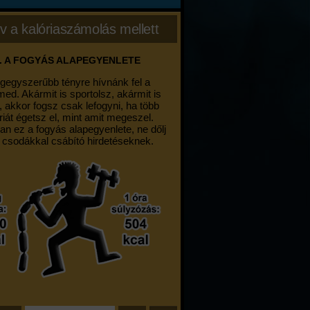
v a kalóriaszámolás mellett
. A FOGYÁS ALAPEGYENLETE
egegyszerűbb tényre hívnánk fel a
med. Akármit is sportolsz, akármit is
, akkor fogsz csak lefogyni, ha több
riát égetsz el, mint amit megeszel.
an ez a fogyás alapegyenlete, ne dőlj
 csodákkal csábító hirdetéseknek.