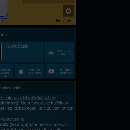
ség
KalóriaBázis
FB csoport
csatlakozás
Értékeld
Értékeld
YouTube
Google
App Store
csatorna
Play
bbi aktivitás
 Hibák az oldal működésében:
k (most):
Nem fontos, de külföldön
ek az időbélyegek. Itt 9:20 van, otthon
vittem a reggelimet, aminek az
a 8:20, de már tízórainak vette, és utolsó
 Paradicsom:
ideje 1:01 perce volt.
2323 (16 órája):
Már hetek óta feszült
anélkül, hogy igazán tudtam volna,