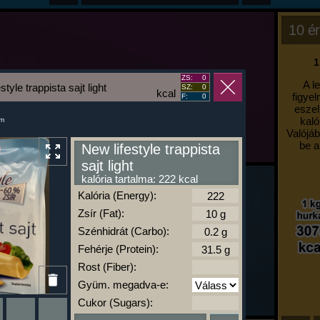
10 ér
1
ZS:
0
A l
style trappista sajt light
SZ:
0
kcal
figyel
F:
0
eszel
kaló
um
Valójáb
be a
New lifestyle trappista
sajt light
kalória tartalma: 222 kcal
Kalória (Energy):
Zsír (Fat):
Szénhidrát (Carbo):
Fehérje (Protein):
Rost (Fiber):
Gyüm. megadva-e:
Cukor (Sugars):