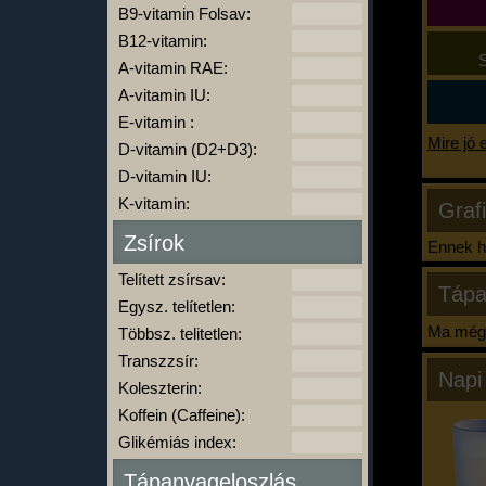
B9-vitamin Folsav:
B12-vitamin:
S
A-vitamin RAE:
A-vitamin IU:
E-vitamin :
Mire jó 
D-vitamin (D2+D3):
D-vitamin IU:
K-vitamin:
Graf
Zsírok
Ennek ha
Telített zsírsav:
Tápa
Egysz. telítetlen:
Ma még 
Többsz. telitetlen:
Transzzsír:
Napi
Koleszterin:
Koffein (Caffeine):
Glikémiás index:
Tápanyageloszlás