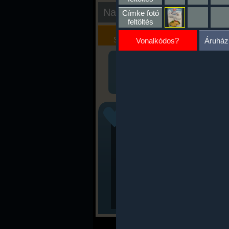
Nap kiértékelése
Címke fotó
feltöltés
Kalória
Szöveges
Szimulátor
Értékelés
Vonalkódos?
Áruház