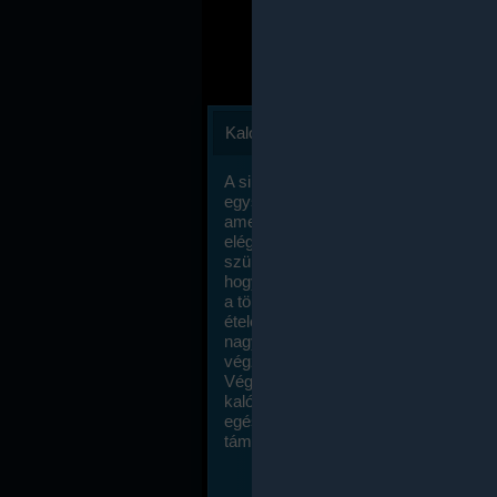
Kalóriaszámlálás
A sikeres fogyás titka valójában igen
egyszerű: égess több energiát, mint
amennyit beviszel. Természetesen e
elég nagy fegyelemre és akaraterőre
szükség, de meglepődve fogod tapasz
hogy a kalóriaszámolás mennyire ru
a többi diétához képest. Itt nincsenek ti
ételek és a megengedett kalóriabevite
nagymértékben növelheted ha testmo
végzel.
Végül, de nem utolsó sorban, a
kalóriaszámolás módszerét a legtöbb
egészségügyi szakorvos ajánlja és
támogatja.
To