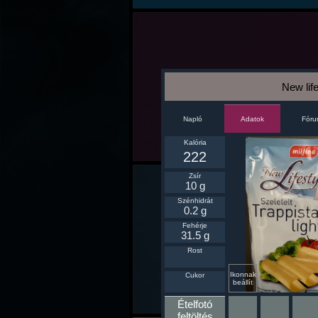
New life
Napló
Fór
Adatok
Kalória
222
Zsír
10 g
Szénhidrát
0.2 g
Fehérje
31.5 g
Rost
Ikonnak
Cukor
beállít
Ételfotó
feltöltés