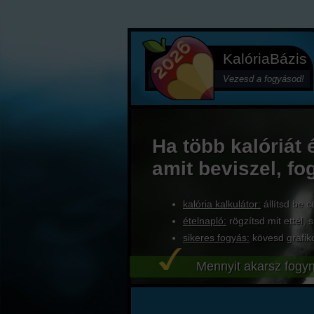
KalóriaBázis
Vezesd a fogyásod!
Ha több kalóriát 
amit beviszel, fo
kalória kalkulátor:
állítsd be c
ételnapló:
rögzítsd mit ettél, s
sikeres fogyás:
kövesd grafik
Mennyit akarsz fogyn