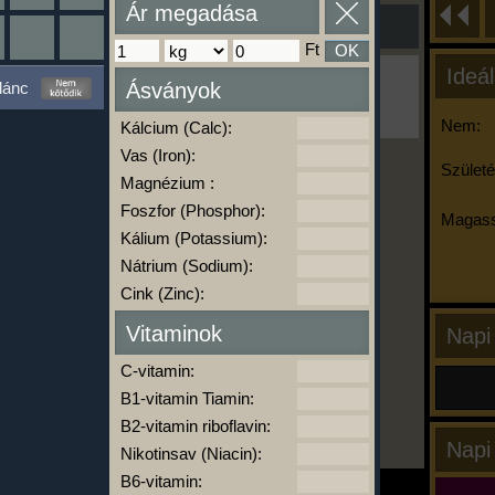
Ár megadása
Ft
OK
Ideál
Ha ma már nem eszel/sportolsz többet,
lánc
Ásványok
kattints a kiértékelésre!
A Kalória Szimulátor Prémium funkció.
Nem:
Kálcium (Calc):
Vas (Iron):
Születé
Magnézium :
-
Foszfor (Phosphor):
Magass
Kálium (Potassium):
Nátrium (Sodium):
kalóriabázis.hu
Cink (Zinc):
Vitaminok
Napi
C-vitamin:
B1-vitamin Tiamin:
B2-vitamin riboflavin:
Napi
Nikotinsav (Niacin):
B6-vitamin: