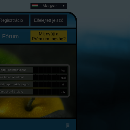
Magyar
Regisztráció
Elfelejtett jelszó
Mit nyújt a
Fórum
Prémium tagság?
Tagok összfogyása:
kg
Ma bevitt összkcal:
kcal
Mai napon aktív tagok:
fő
Kereshető ételek:
db