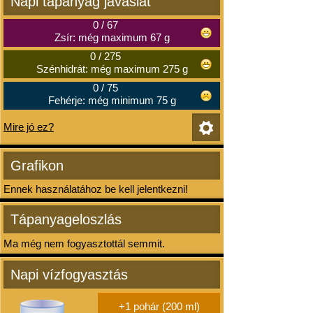
Napi tápanyag javaslat
0
/
67
Zsír: még maximum 67 g
0
/
275
Szénhidrát: még maximum 275 g
0
/
75
Fehérje: még minimum 75 g
Mire jó ez?
Grafikon
Ennek használatához be kell jelentkezni!
Tápanyageloszlás
Ma még nem fogyasztottál semmit.
Napi vízfogyasztás