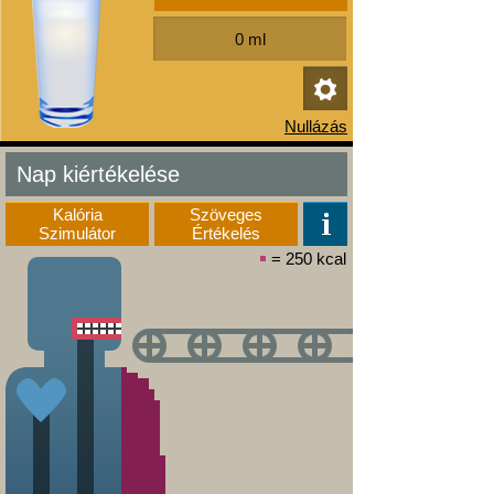
Nap kiértékelése
Kalória
Szöveges
Szimulátor
Értékelés