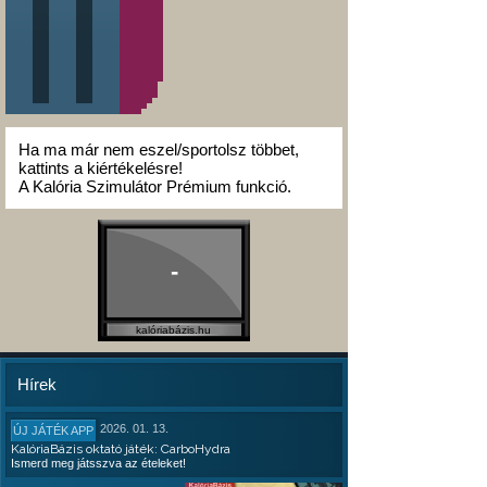
Ha ma már nem eszel/sportolsz többet,
kattints a kiértékelésre!
A Kalória Szimulátor Prémium funkció.
-
kalóriabázis.hu
Hírek
2026. 01. 13.
ÚJ JÁTÉK APP
KalóriaBázis oktató játék: CarboHydra
Ismerd meg játsszva az ételeket!