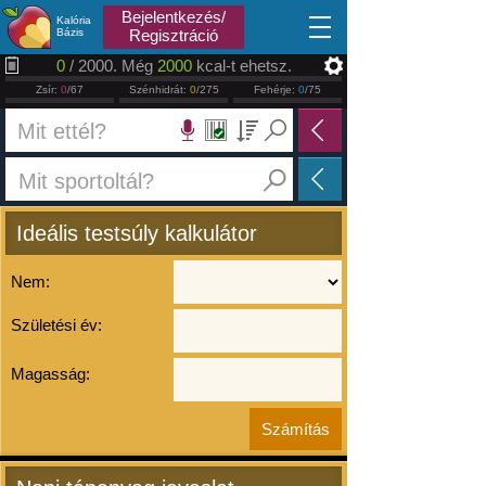
2026.08.07
Bejelentkezés/
Kalória
Bázis
Regisztráció
0
/ 2000. Még
2000
kcal-t ehetsz.
Zsír:
0
/67
Szénhidrát:
0
/275
Fehérje:
0
/75
Ideális testsúly kalkulátor
Nem:
Születési év:
Magasság: