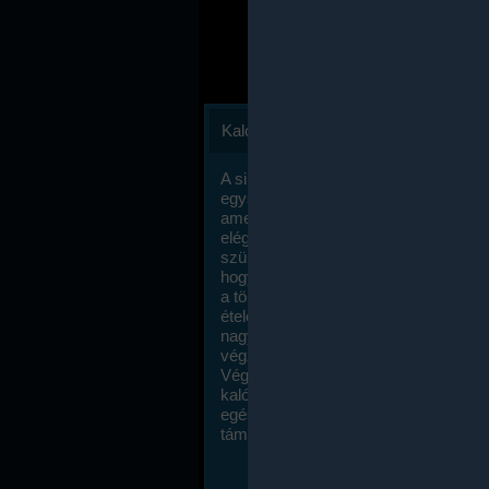
Kalóriaszámlálás
A sikeres fogyás titka valójában igen
egyszerű: égess több energiát, mint
amennyit beviszel. Természetesen e
elég nagy fegyelemre és akaraterőre
szükség, de meglepődve fogod tapasz
hogy a kalóriaszámolás mennyire ru
a többi diétához képest. Itt nincsenek ti
ételek és a megengedett kalóriabevite
nagymértékben növelheted ha testmo
végzel.
Végül, de nem utolsó sorban, a
kalóriaszámolás módszerét a legtöbb
egészségügyi szakorvos ajánlja és
támogatja.
To