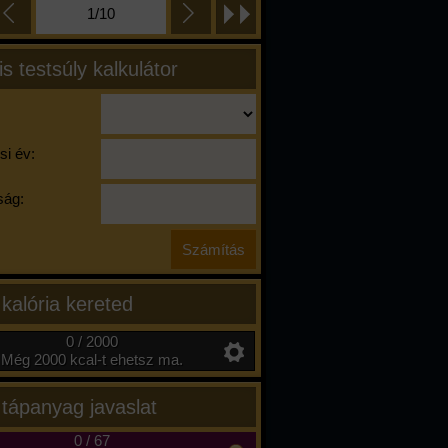
1/10
is testsúly kalkulátor
si év:
ág:
 kalória kereted
0 / 2000
Még 2000 kcal-t ehetsz ma.
 tápanyag javaslat
0
/
67