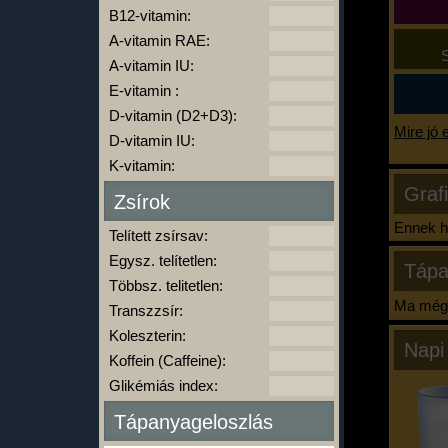
B12-vitamin:
A-vitamin RAE:
S
A-vitamin IU:
E-vitamin :
D-vitamin (D2+D3):
Mire jó 
D-vitamin IU:
K-vitamin:
Graf
Zsírok
Ennek ha
Telített zsírsav:
Egysz. telítetlen:
Tápa
Többsz. telitetlen:
Ma még 
Transzzsír:
Koleszterin:
Napi
Koffein (Caffeine):
Glikémiás index:
Tápanyageloszlás