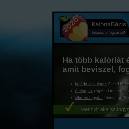
KalóriaBázis
Vezesd a fogyásod!
Ha több kalóriát 
amit beviszel, fo
kalória kalkulátor:
állítsd be c
ételnapló:
rögzítsd mit ettél, s
sikeres fogyás:
kövesd grafik
Mennyit akarsz fogyn