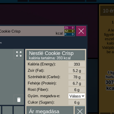
10 ér
1
ZS:
0
A l
Cookie Crisp
SZ:
0
kcal
figyel
F:
0
eszel
kaló
um
Valójáb
be a
Nestlé Cookie Crisp
kalória tartalma: 393 kcal
Kalória (Energy):
Zsír (Fat):
Szénhidrát (Carbo):
Fehérje (Protein):
Rost (Fiber):
Gyüm. megadva-e:
Cukor (Sugars):
Ár megadása