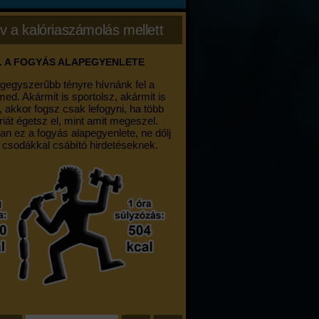
v a kalóriaszámolás mellett
. A FOGYÁS ALAPEGYENLETE
egegyszerűbb tényre hívnánk fel a
med. Akármit is sportolsz, akármit is
, akkor fogsz csak lefogyni, ha több
riát égetsz el, mint amit megeszel.
an ez a fogyás alapegyenlete, ne dőlj
 csodákkal csábító hirdetéseknek.