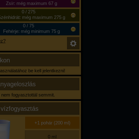
Zsír: még maximum 67 g
0
/
275
zénhidrát: még maximum 275 g
0
/
75
Fehérje: még minimum 75 g
ez?
ikon
sználatához be kell jelentkezni!
nyageloszlás
nem fogyasztottál semmit.
 vízfogyasztás