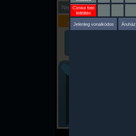
Nap kiértékelése
Címke fotó
feltöltés
Kalória
Szöveges
Szimulátor
Értékelés
Jelenleg vonalkódos
Áruház