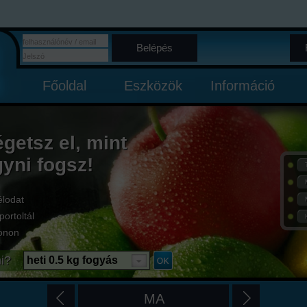
Belépés
Főoldal
Eszközök
Információ
égetsz el, mint
gyni fogsz!
élodat
portoltál
onon
i?
heti 0.5 kg fogyás
MA