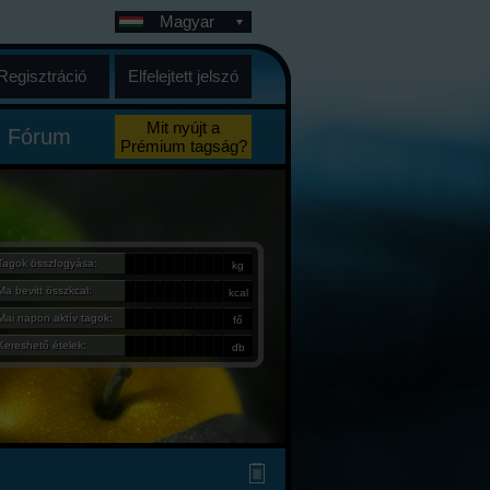
Magyar
Regisztráció
Elfelejtett jelszó
Mit nyújt a
Fórum
Prémium tagság?
Tagok összfogyása:
kg
Ma bevitt összkcal:
kcal
Mai napon aktív tagok:
fő
Kereshető ételek:
db