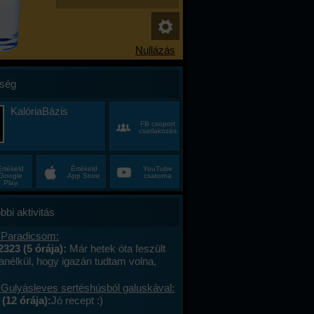
ség
KalóriaBázis
FB csoport
csatlakozás
Értékeld
Értékeld
YouTube
Google
App Store
csatorna
Play
bbi aktivitás
 Paradicsom:
2323 (5 órája):
Már hetek óta feszült
anélkül, hogy igazán tudtam volna,
alán a munkahelyi hajtás, talán az, hogy
ncas éveim közepén egyszer csak
 Gulyásleves sertéshúsból galuskával:
 körülöttem minden, ami régen izgalmas
(12 órája):
Jó recept :)
hétvégék már nem jelentettek semmit, a