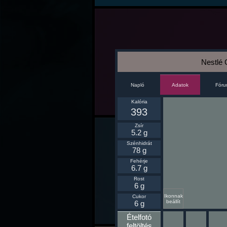
Nestlé 
Napló
Fór
Adatok
Kalória
393
Zsír
5.2 g
Szénhidrát
78 g
Fehérje
6.7 g
Rost
6 g
Ikonnak
Cukor
beállít
6 g
Ételfotó
feltöltés