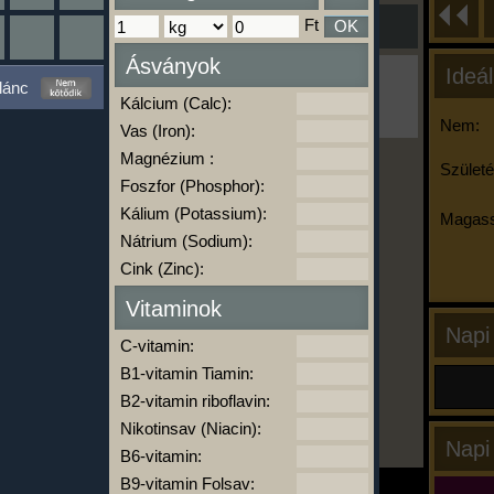
Ft
OK
Ásványok
Ideál
Ha ma már nem eszel/sportolsz többet,
lánc
kattints a kiértékelésre!
Kálcium (Calc):
A Kalória Szimulátor Prémium funkció.
Nem:
Vas (Iron):
Magnézium :
Születé
Foszfor (Phosphor):
-
Kálium (Potassium):
Magass
Nátrium (Sodium):
Cink (Zinc):
kalóriabázis.hu
Vitaminok
Napi
C-vitamin:
B1-vitamin Tiamin:
B2-vitamin riboflavin:
Nikotinsav (Niacin):
Napi
B6-vitamin:
B9-vitamin Folsav: