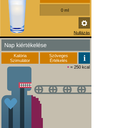
Nap kiértékelése
Kalória
Szöveges
Szimulátor
Értékelés