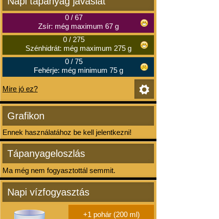
Napi tápanyag javaslat
0
/
67
Zsír: még maximum 67 g
0
/
275
Szénhidrát: még maximum 275 g
0
/
75
Fehérje: még minimum 75 g
Mire jó ez?
Grafikon
Ennek használatához be kell jelentkezni!
Tápanyageloszlás
Ma még nem fogyasztottál semmit.
Napi vízfogyasztás