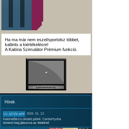
Ha ma már nem eszel/sportolsz többet,
kattints a kiértékelésre!
A Kalória Szimulátor Prémium funkció.
-
kalóriabázis.hu
Hírek
2026. 01. 13.
ÚJ JÁTÉK APP
KalóriaBázis oktató játék: CarboHydra
Ismerd meg játsszva az ételeket!