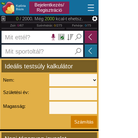
2026.08.09
Bejelentkezés/
Kalória
Bázis
Regisztráció
0
/ 2000. Még
2000
kcal-t ehetsz.
Zsír:
0
/67
Szénhidrát:
0
/275
Fehérje:
0
/75
Ideális testsúly kalkulátor
Nem:
Születési év:
Magasság: