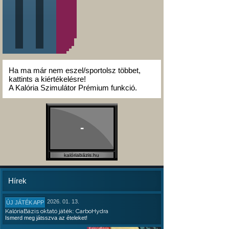
Ha ma már nem eszel/sportolsz többet,
kattints a kiértékelésre!
A Kalória Szimulátor Prémium funkció.
-
kalóriabázis.hu
Hírek
2026. 01. 13.
ÚJ JÁTÉK APP
KalóriaBázis oktató játék: CarboHydra
Ismerd meg játsszva az ételeket!