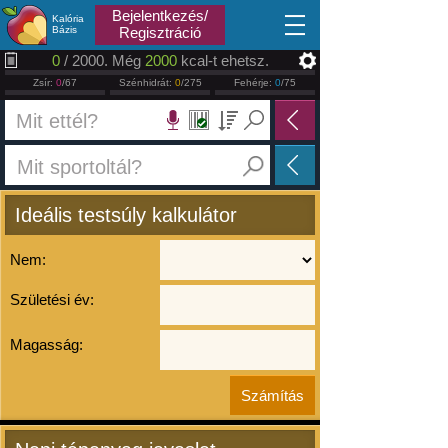
2026.08.10
Bejelentkezés/
Kalória
Bázis
Regisztráció
0
/ 2000. Még
2000
kcal-t ehetsz.
Zsír:
0
/67
Szénhidrát:
0
/275
Fehérje:
0
/75
Ideális testsúly kalkulátor
Nem:
Születési év:
Magasság: