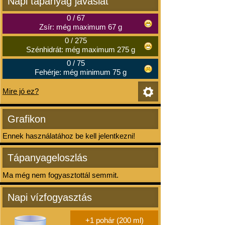
Napi tápanyag javaslat
0
/
67
Zsír: még maximum 67 g
0
/
275
Szénhidrát: még maximum 275 g
0
/
75
Fehérje: még minimum 75 g
Mire jó ez?
Grafikon
Ennek használatához be kell jelentkezni!
Tápanyageloszlás
Ma még nem fogyasztottál semmit.
Napi vízfogyasztás