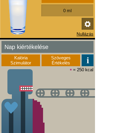
Nap kiértékelése
Kalória
Szöveges
Szimulátor
Értékelés