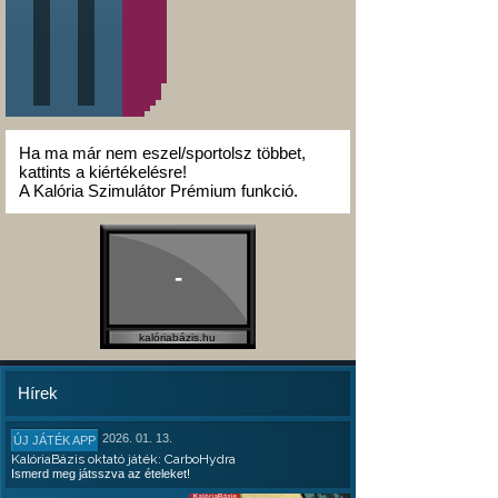
Ha ma már nem eszel/sportolsz többet,
kattints a kiértékelésre!
A Kalória Szimulátor Prémium funkció.
-
kalóriabázis.hu
Hírek
2026. 01. 13.
ÚJ JÁTÉK APP
KalóriaBázis oktató játék: CarboHydra
Ismerd meg játsszva az ételeket!