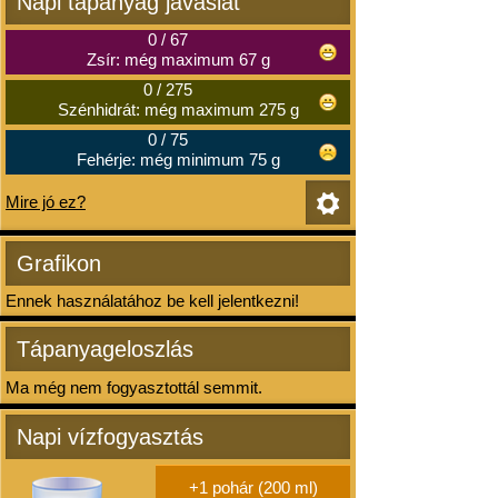
Napi tápanyag javaslat
0
/
67
Zsír: még maximum 67 g
0
/
275
Szénhidrát: még maximum 275 g
0
/
75
Fehérje: még minimum 75 g
Mire jó ez?
Grafikon
Ennek használatához be kell jelentkezni!
Tápanyageloszlás
Ma még nem fogyasztottál semmit.
Napi vízfogyasztás