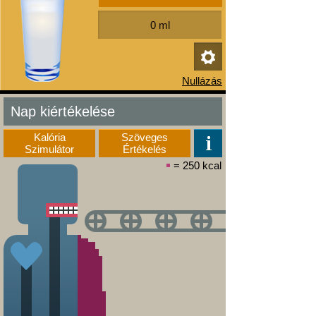
Nap kiértékelése
Kalória
Szöveges
Szimulátor
Értékelés