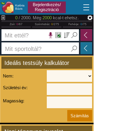
2026.08.09
Bejelentkezés/
Kalória
Bázis
Regisztráció
0
/ 2000. Még
2000
kcal-t ehetsz.
Zsír:
0
/67
Szénhidrát:
0
/275
Fehérje:
0
/75
Ideális testsúly kalkulátor
Nem:
Születési év:
Magasság: