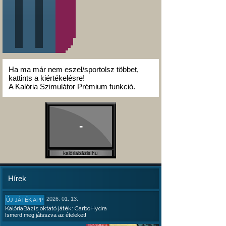
Ha ma már nem eszel/sportolsz többet,
kattints a kiértékelésre!
A Kalória Szimulátor Prémium funkció.
-
kalóriabázis.hu
Hírek
2026. 01. 13.
ÚJ JÁTÉK APP
KalóriaBázis oktató játék: CarboHydra
Ismerd meg játsszva az ételeket!