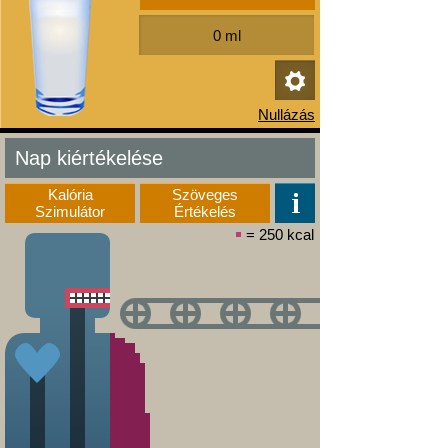
Nap kiértékelése
Kalória
Szöveges
Szimulátor
Értékelés