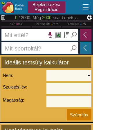
2026.08.10
Bejelentkezés/
Kalória
Bázis
Regisztráció
0
/ 2000. Még
2000
kcal-t ehetsz.
Zsír:
0
/67
Szénhidrát:
0
/275
Fehérje:
0
/75
Ideális testsúly kalkulátor
Nem:
Születési év:
Magasság: