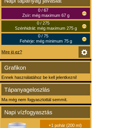
Napi tápanyag javaslat
0
/
67
Zsír: még maximum 67 g
0
/
275
Szénhidrát: még maximum 275 g
0
/
75
Fehérje: még minimum 75 g
Mire jó ez?
Grafikon
Ennek használatához be kell jelentkezni!
Tápanyageloszlás
Ma még nem fogyasztottál semmit.
Napi vízfogyasztás