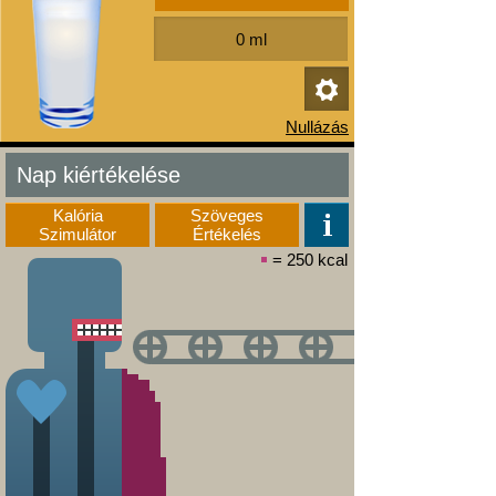
Nap kiértékelése
Kalória
Szöveges
Szimulátor
Értékelés