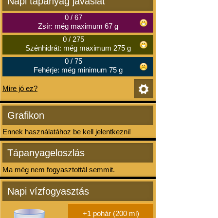
Napi tápanyag javaslat
0
/
67
Zsír: még maximum 67 g
0
/
275
Szénhidrát: még maximum 275 g
0
/
75
Fehérje: még minimum 75 g
Mire jó ez?
Grafikon
Ennek használatához be kell jelentkezni!
Tápanyageloszlás
Ma még nem fogyasztottál semmit.
Napi vízfogyasztás