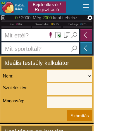
2026.08.06
Bejelentkezés/
Kalória
Bázis
Regisztráció
0
/ 2000. Még
2000
kcal-t ehetsz.
Zsír:
0
/67
Szénhidrát:
0
/275
Fehérje:
0
/75
Ideális testsúly kalkulátor
Nem:
Születési év:
Magasság: