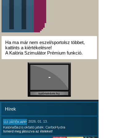
Ha ma már nem eszel/sportolsz többet,
kattints a kiértékelésre!
A Kalória Szimulátor Prémium funkció.
-
kalóriabázis.hu
Hírek
2026. 01. 13.
ÚJ JÁTÉK APP
KalóriaBázis oktató játék: CarboHydra
Ismerd meg játsszva az ételeket!