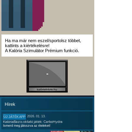
Ha ma már nem eszel/sportolsz többet,
kattints a kiértékelésre!
A Kalória Szimulátor Prémium funkció.
-
kalóriabázis.hu
Hírek
2026. 01. 13.
ÚJ JÁTÉK APP
KalóriaBázis oktató játék: CarboHydra
Ismerd meg játsszva az ételeket!