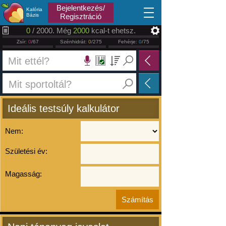
2026.08.08
Bejelentkezés/
Kalória
Bázis
Regisztráció
0
/ 2000. Még
2000
kcal-t ehetsz.
Zsír:
0
/67
Szénhidrát:
0
/275
Fehérje:
0
/75
Ideális testsúly kalkulátor
Nem:
Születési év:
Magasság: