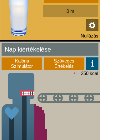
Nap kiértékelése
Kalória
Szöveges
Szimulátor
Értékelés