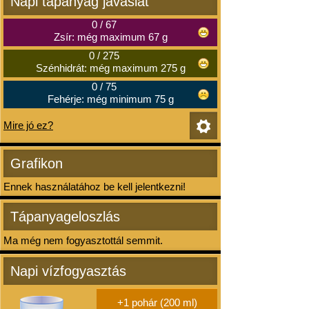
Napi tápanyag javaslat
0
/
67
Zsír: még maximum 67 g
0
/
275
Szénhidrát: még maximum 275 g
0
/
75
Fehérje: még minimum 75 g
Mire jó ez?
Grafikon
Ennek használatához be kell jelentkezni!
Tápanyageloszlás
Ma még nem fogyasztottál semmit.
Napi vízfogyasztás