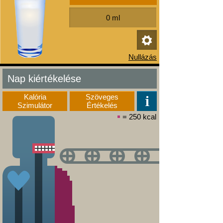
Nap kiértékelése
Kalória
Szöveges
Szimulátor
Értékelés