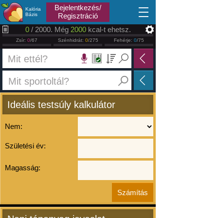
2026.08.06
Bejelentkezés/
Kalória
Bázis
Regisztráció
0
/ 2000. Még
2000
kcal-t ehetsz.
Zsír:
0
/67
Szénhidrát:
0
/275
Fehérje:
0
/75
Ideális testsúly kalkulátor
Nem:
Születési év:
Magasság: