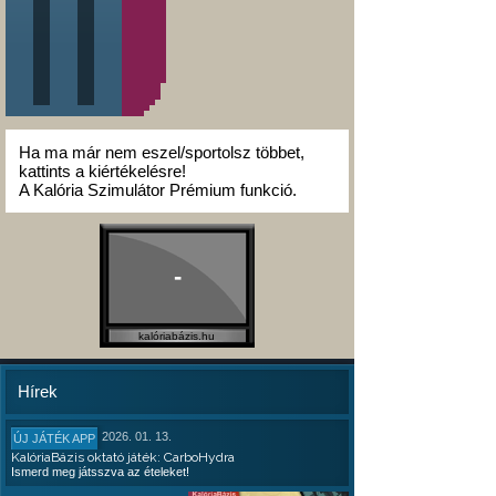
Ha ma már nem eszel/sportolsz többet,
kattints a kiértékelésre!
A Kalória Szimulátor Prémium funkció.
-
kalóriabázis.hu
Hírek
2026. 01. 13.
ÚJ JÁTÉK APP
KalóriaBázis oktató játék: CarboHydra
Ismerd meg játsszva az ételeket!