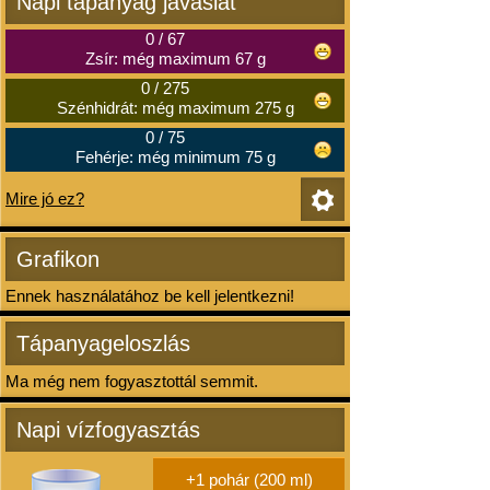
Napi tápanyag javaslat
0
/
67
Zsír: még maximum 67 g
0
/
275
Szénhidrát: még maximum 275 g
0
/
75
Fehérje: még minimum 75 g
Mire jó ez?
Grafikon
Ennek használatához be kell jelentkezni!
Tápanyageloszlás
Ma még nem fogyasztottál semmit.
Napi vízfogyasztás