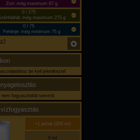
Zsír: még maximum 67 g
0
/
275
zénhidrát: még maximum 275 g
0
/
75
Fehérje: még minimum 75 g
ez?
ikon
sználatához be kell jelentkezni!
nyageloszlás
nem fogyasztottál semmit.
 vízfogyasztás