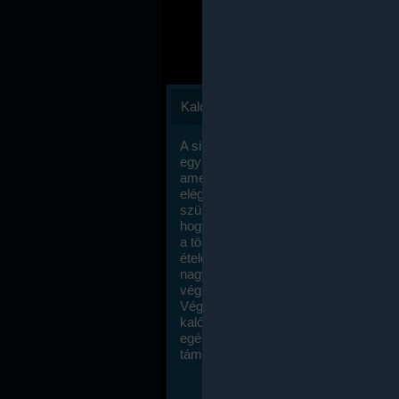
Kalóriaszámlálás
A sikeres fogyás titka valójában igen
egyszerű: égess több energiát, mint
amennyit beviszel. Természetesen e
elég nagy fegyelemre és akaraterőre
szükség, de meglepődve fogod tapasz
hogy a kalóriaszámolás mennyire ru
a többi diétához képest. Itt nincsenek ti
ételek és a megengedett kalóriabevite
nagymértékben növelheted ha testmo
végzel.
Végül, de nem utolsó sorban, a
kalóriaszámolás módszerét a legtöbb
egészségügyi szakorvos ajánlja és
támogatja.
To