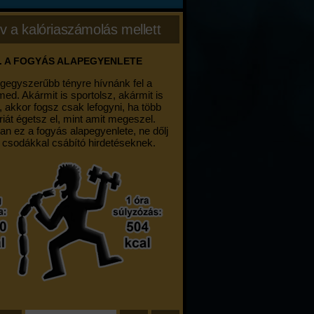
v a kalóriaszámolás mellett
. A FOGYÁS ALAPEGYENLETE
egegyszerűbb tényre hívnánk fel a
med. Akármit is sportolsz, akármit is
, akkor fogsz csak lefogyni, ha több
riát égetsz el, mint amit megeszel.
an ez a fogyás alapegyenlete, ne dőlj
 csodákkal csábító hirdetéseknek.