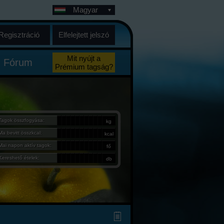
Magyar
Regisztráció
Elfelejtett jelszó
Mit nyújt a
Fórum
Prémium tagság?
Tagok összfogyása:
kg
Ma bevitt összkcal:
kcal
Mai napon aktív tagok:
fő
Kereshető ételek:
db