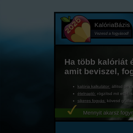
KalóriaBázis
Vezesd a fogyásod!
Ha több kalóriát 
amit beviszel, fo
kalória kalkulátor:
állítsd be c
ételnapló:
rögzítsd mit ettél, s
sikeres fogyás:
kövesd grafik
Mennyit akarsz fogyn