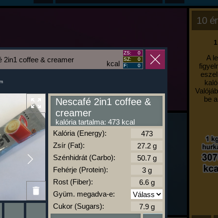
10 ér
1
ZS:
0
A l
 2in1 coffee & creamer
SZ:
0
kcal
figyel
F:
0
eszel
kaló
um
Valójáb
be a
Nescafé 2in1 coffee &
creamer
kalória tartalma: 473 kcal
Kalória (Energy):
Zsír (Fat):
Szénhidrát (Carbo):
Fehérje (Protein):
Rost (Fiber):
Gyüm. megadva-e:
Cukor (Sugars):