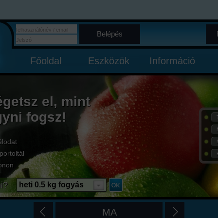
Belépés
Főoldal
Eszközök
Információ
égetsz el, mint
gyni fogsz!
élodat
portoltál
onon
i?
heti 0.5 kg fogyás
MA