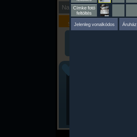
Nap kiértékelése
Címke fotó
feltöltés
Kalória
Szöveges
Szimulátor
Értékelés
Jelenleg vonalkódos
Áruház