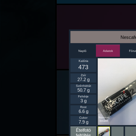
Nescafé
Napló
Fór
Adatok
Kalória
473
Zsír
27.2 g
Szénhidrát
50.7 g
Fehérje
3 g
Rost
6.6 g
Ikonnak
Cukor
beállít
7.9 g
Ételfotó
feltöltés