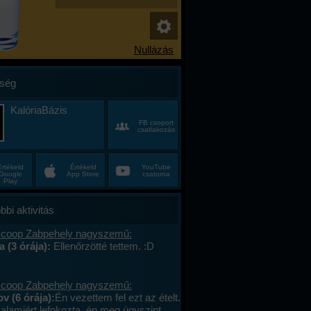
ség
KalóriaBázis
FB csoport
csatlakozás
Értékeld
Értékeld
YouTube
Google
App Store
csatorna
Play
bbi aktivitás
 coop Zabpehely nagyszemű:
a (3 órája):
Ellenőrzötté tettem. :D
 coop Zabpehely nagyszemű:
v (6 órája):
Én vezettem fel ezt az ételt.
valamiért lefokozta, én meg úgyszint