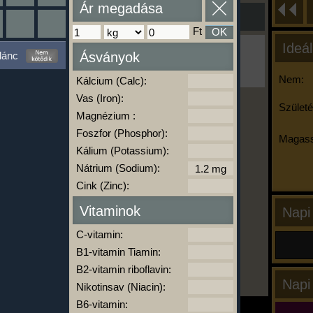
Ár megadása
Ft
OK
Ideál
Ha ma már nem eszel/sportolsz többet,
lánc
Ásványok
kattints a kiértékelésre!
A Kalória Szimulátor Prémium funkció.
Nem:
Kálcium (Calc):
Vas (Iron):
Születé
Magnézium :
-
Foszfor (Phosphor):
Magass
Kálium (Potassium):
Nátrium (Sodium):
kalóriabázis.hu
Cink (Zinc):
Vitaminok
Napi
C-vitamin:
B1-vitamin Tiamin:
B2-vitamin riboflavin:
Napi
Nikotinsav (Niacin):
B6-vitamin: