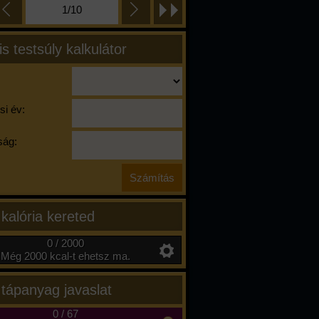
1/10
is testsúly kalkulátor
si év:
ág:
 kalória kereted
0 / 2000
Még 2000 kcal-t ehetsz ma.
 tápanyag javaslat
0
/
67