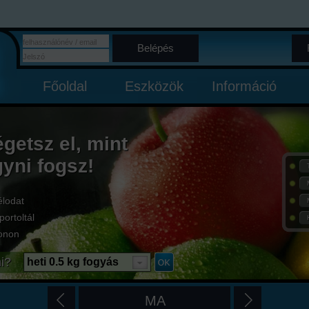
Belépés
Főoldal
Eszközök
Információ
égetsz el, mint
gyni fogsz!
élodat
portoltál
onon
i?
heti 0.5 kg fogyás
MA