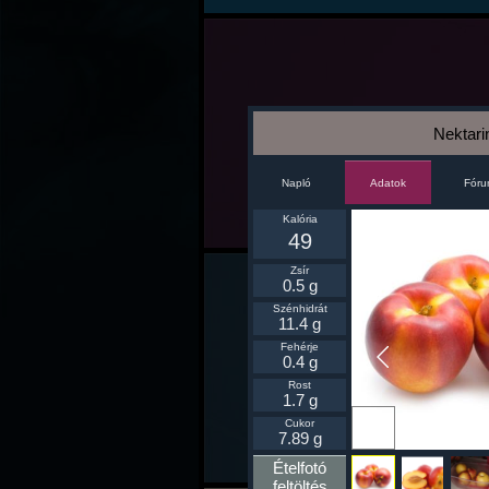
Nektari
Napló
Fór
Adatok
Kalória
49
Zsír
0.5 g
Szénhidrát
11.4 g
Fehérje
0.4 g
Rost
1.7 g
Ikonnak
Cukor
beállít
7.89 g
Ételfotó
feltöltés