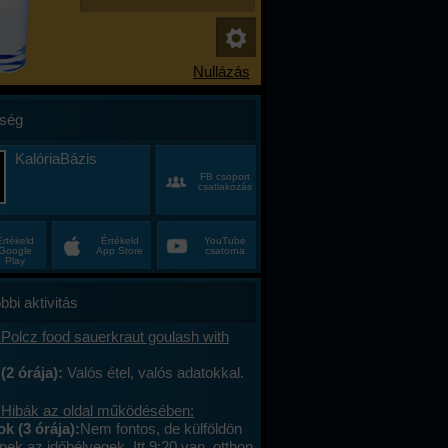
ség
KalóriaBázis
FB csoport
csatlakozás
Értékeld
Értékeld
YouTube
Google
App Store
csatorna
Play
bbi aktivitás
Polcz food sauerkraut goulash with
(2 órája):
Valós étel, valós adatokkal.
 Hibák az oldal működésében:
 (3 órája):
Nem fontos, de külföldön
ek az időbélyegek. Itt 9:20 van, otthon