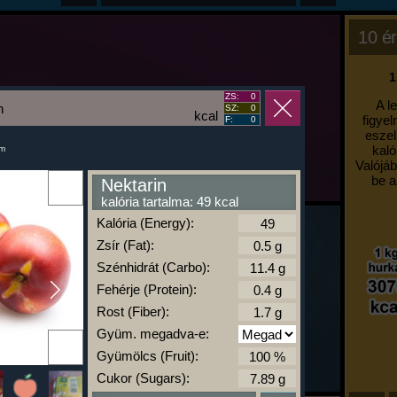
10 ér
1
ZS:
0
A l
n
SZ:
0
kcal
figyel
F:
0
eszel
kaló
um
Valójáb
be a
Nektarin
kalória tartalma: 49 kcal
Kalória (Energy):
Zsír (Fat):
Szénhidrát (Carbo):
Fehérje (Protein):
Rost (Fiber):
Gyüm. megadva-e:
Gyümölcs (Fruit):
Cukor (Sugars):