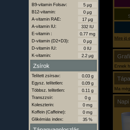
B9-vitamin Folsav:
B12-vitamin:
S
A-vitamin RAE:
A-vitamin IU:
E-vitamin :
Mire jó 
D-vitamin (D2+D3):
D-vitamin IU:
K-vitamin:
Graf
Zsírok
Ennek ha
Telített zsírsav:
Tápa
Egysz. telítetlen:
Ma még 
Többsz. telitetlen:
Transzzsír:
Napi
Koleszterin:
Koffein (Caffeine):
Glikémiás index:
Tápanyageloszlás