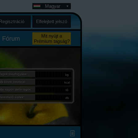
Magyar
Regisztráció
Elfelejtett jelszó
Mit nyújt a
Fórum
Prémium tagság?
Tagok összfogyása:
kg
Ma bevitt összkcal:
kcal
Mai napon aktív tagok:
fő
Kereshető ételek:
db