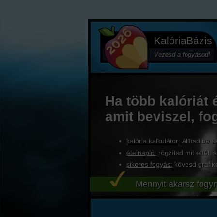
KalóriaBázis
Vezesd a fogyásod!
Ha több kalóriát 
amit beviszel, fo
kalória kalkulátor:
állítsd be c
ételnapló:
rögzítsd mit ettél, s
sikeres fogyás:
kövesd grafik
Mennyit akarsz fogyn