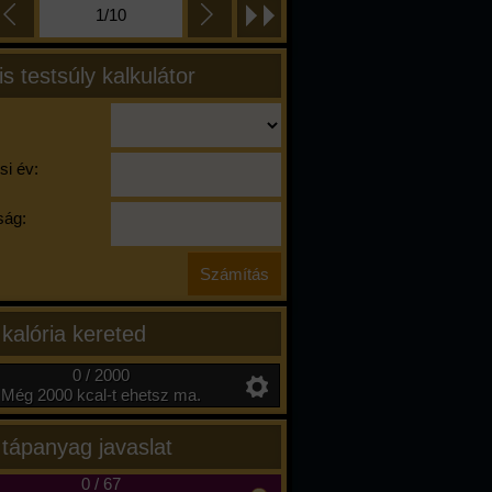
1/10
is testsúly kalkulátor
si év:
ág:
 kalória kereted
0 / 2000
Még 2000 kcal-t ehetsz ma.
 tápanyag javaslat
0
/
67