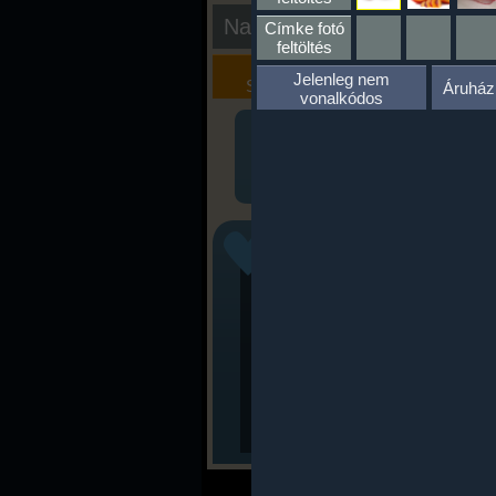
Nap kiértékelése
Címke fotó
feltöltés
Kalória
Szöveges
Jelenleg nem
Szimulátor
Értékelés
Áruház
vonalkódos