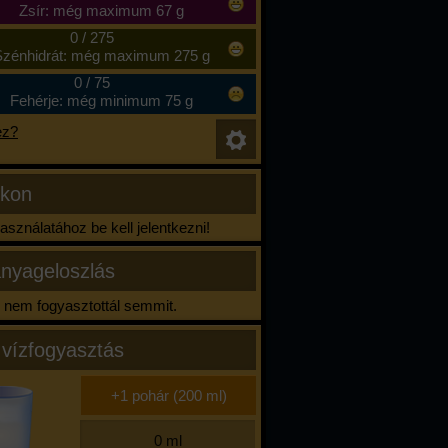
Zsír: még maximum 67 g
0
/
275
zénhidrát: még maximum 275 g
0
/
75
Fehérje: még minimum 75 g
ez?
ikon
sználatához be kell jelentkezni!
nyageloszlás
nem fogyasztottál semmit.
 vízfogyasztás