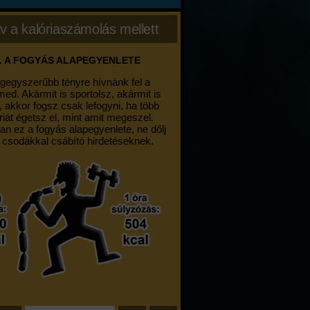
v a kalóriaszámolás mellett
. A FOGYÁS ALAPEGYENLETE
egegyszerűbb tényre hívnánk fel a
med. Akármit is sportolsz, akármit is
, akkor fogsz csak lefogyni, ha több
riát égetsz el, mint amit megeszel.
an ez a fogyás alapegyenlete, ne dőlj
 csodákkal csábító hirdetéseknek.