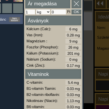
Ár megadása
Ft
OK
Ideál
Ha ma már nem eszel/sportolsz többet,
lánc
Ásványok
kattints a kiértékelésre!
A Kalória Szimulátor Prémium funkció.
Nem:
Kálcium (Calc):
Vas (Iron):
Születé
Magnézium :
-
Foszfor (Phosphor):
Magass
Kálium (Potassium):
Nátrium (Sodium):
kalóriabázis.hu
Cink (Zinc):
Napi
Vitaminok
C-vitamin:
B1-vitamin Tiamin:
B2-vitamin riboflavin:
Napi
Nikotinsav (Niacin):
B6-vitamin: