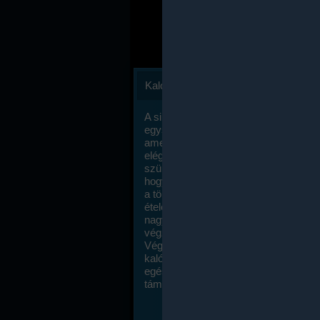
Kalóriaszámlálás
A sikeres fogyás titka valójában igen
egyszerű: égess több energiát, mint
amennyit beviszel. Természetesen e
elég nagy fegyelemre és akaraterőre
szükség, de meglepődve fogod tapasz
hogy a kalóriaszámolás mennyire ru
a többi diétához képest. Itt nincsenek ti
ételek és a megengedett kalóriabevite
nagymértékben növelheted ha testmo
végzel.
Végül, de nem utolsó sorban, a
kalóriaszámolás módszerét a legtöbb
egészségügyi szakorvos ajánlja és
támogatja.
To