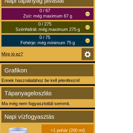
Napi tápanyag javaslat
0
/
67
Zsír: még maximum 67 g
0
/
275
Szénhidrát: még maximum 275 g
0
/
75
Fehérje: még minimum 75 g
Mire jó ez?
Grafikon
Ennek használatához be kell jelentkezni!
Tápanyageloszlás
Ma még nem fogyasztottál semmit.
Napi vízfogyasztás