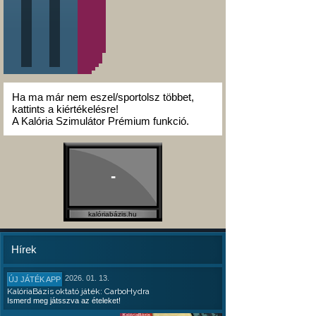
Ha ma már nem eszel/sportolsz többet,
kattints a kiértékelésre!
A Kalória Szimulátor Prémium funkció.
-
kalóriabázis.hu
Hírek
2026. 01. 13.
ÚJ JÁTÉK APP
KalóriaBázis oktató játék: CarboHydra
Ismerd meg játsszva az ételeket!