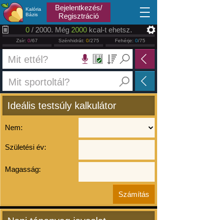
2026.08.09
Bejelentkezés/
Kalória
Bázis
Regisztráció
0
/ 2000. Még
2000
kcal-t ehetsz.
Zsír:
0
/67
Szénhidrát:
0
/275
Fehérje:
0
/75
Ideális testsúly kalkulátor
Nem:
Születési év:
Magasság: