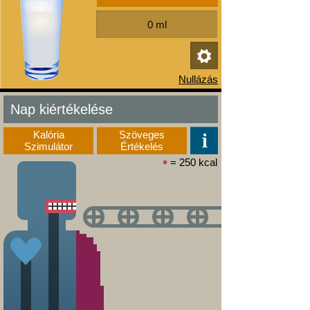
Nap kiértékelése
Kalória
Szöveges
Szimulátor
Értékelés