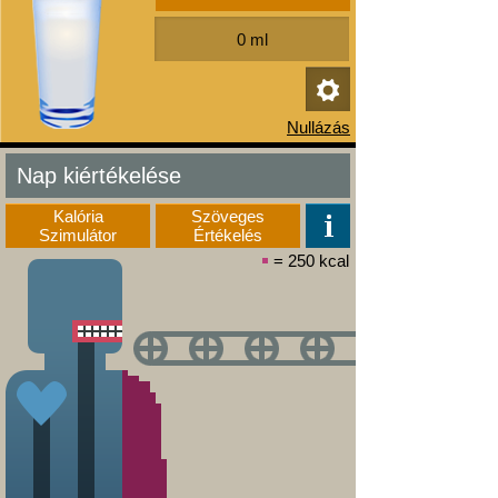
Nap kiértékelése
Kalória
Szöveges
Szimulátor
Értékelés