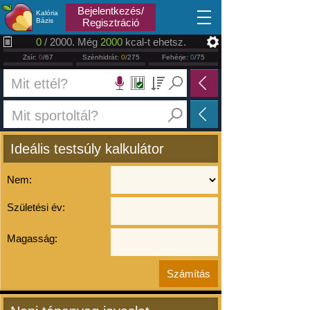
2026.08.08
Bejelentkezés/
Kalória
Bázis
Regisztráció
0
/ 2000. Még
2000
kcal-t ehetsz.
Zsír:
0
/67
Szénhidrát:
0
/275
Fehérje:
0
/75
Ideális testsúly kalkulátor
Nem:
Születési év:
Magasság: