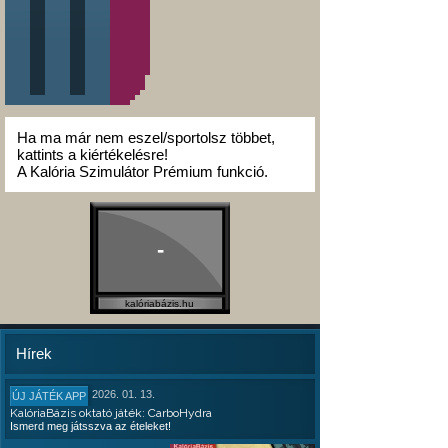
Ha ma már nem eszel/sportolsz többet,
kattints a kiértékelésre!
A Kalória Szimulátor Prémium funkció.
-
kalóriabázis.hu
Hírek
2026. 01. 13.
ÚJ JÁTÉK APP
KalóriaBázis oktató játék: CarboHydra
Ismerd meg játsszva az ételeket!