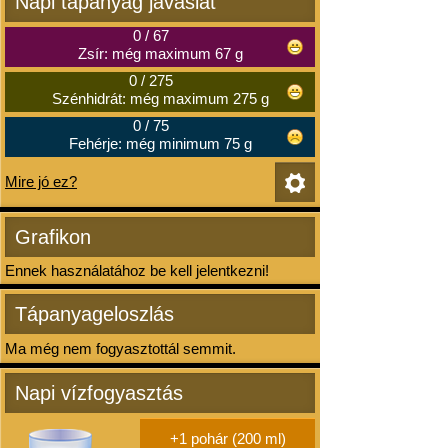
Napi tápanyag javaslat
0
/
67
Zsír: még maximum 67 g
0
/
275
Szénhidrát: még maximum 275 g
0
/
75
Fehérje: még minimum 75 g
Mire jó ez?
Grafikon
Ennek használatához be kell jelentkezni!
Tápanyageloszlás
Ma még nem fogyasztottál semmit.
Napi vízfogyasztás