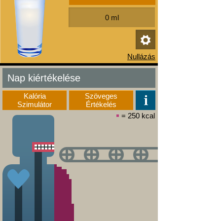
Nap kiértékelése
Kalória
Szöveges
Szimulátor
Értékelés