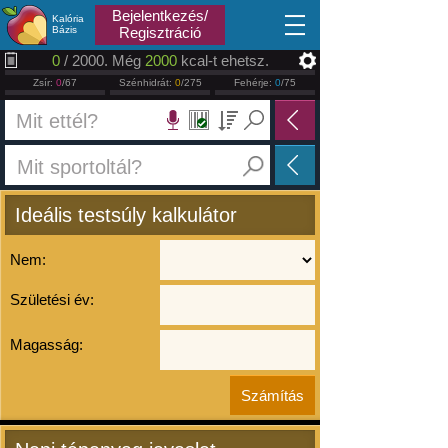
2026.08.09
Bejelentkezés/
Kalória
Bázis
Regisztráció
0
/ 2000. Még
2000
kcal-t ehetsz.
Zsír:
0
/67
Szénhidrát:
0
/275
Fehérje:
0
/75
Ideális testsúly kalkulátor
Nem:
Születési év:
Magasság: