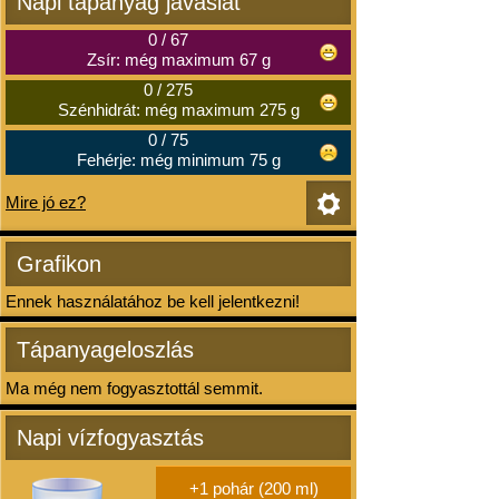
Napi tápanyag javaslat
0
/
67
Zsír: még maximum 67 g
0
/
275
Szénhidrát: még maximum 275 g
0
/
75
Fehérje: még minimum 75 g
Mire jó ez?
Grafikon
Ennek használatához be kell jelentkezni!
Tápanyageloszlás
Ma még nem fogyasztottál semmit.
Napi vízfogyasztás