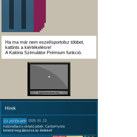
Ha ma már nem eszel/sportolsz többet,
kattints a kiértékelésre!
A Kalória Szimulátor Prémium funkció.
-
kalóriabázis.hu
Hírek
2026. 01. 13.
ÚJ JÁTÉK APP
KalóriaBázis oktató játék: CarboHydra
Ismerd meg játsszva az ételeket!