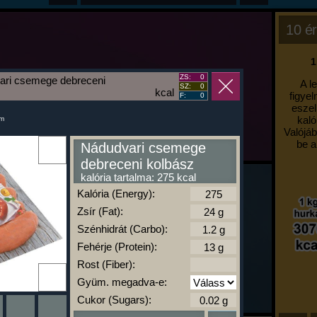
10 ér
1
ZS:
0
ari csemege debreceni
A l
SZ:
0
kcal
figyel
F:
0
eszel
kaló
um
Valójáb
be a
Nádudvari csemege
debreceni kolbász
kalória tartalma: 275 kcal
Kalória (Energy):
Zsír (Fat):
Szénhidrát (Carbo):
Fehérje (Protein):
Rost (Fiber):
Gyüm. megadva-e:
Cukor (Sugars):