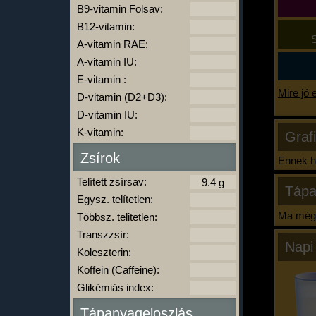
B9-vitamin Folsav:
B12-vitamin:
S
A-vitamin RAE:
A-vitamin IU:
E-vitamin :
Mire jó 
D-vitamin (D2+D3):
D-vitamin IU:
K-vitamin:
Graf
Zsírok
Ennek ha
Telített zsírsav:
Tápa
Egysz. telítetlen:
Ma még 
Többsz. telitetlen:
Transzzsír:
Napi
Koleszterin:
Koffein (Caffeine):
Glikémiás index:
Tápanyageloszlás