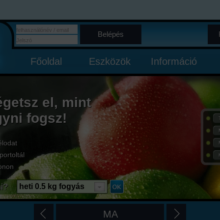
Belépés
Főoldal
Eszközök
Információ
égetsz el, mint
gyni fogsz!
élodat
portoltál
onon
i?
heti 0.5 kg fogyás
MA