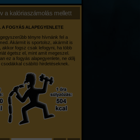
v a kalóriaszámolás mellett
. A FOGYÁS ALAPEGYENLETE
egegyszerűbb tényre hívnánk fel a
med. Akármit is sportolsz, akármit is
, akkor fogsz csak lefogyni, ha több
riát égetsz el, mint amit megeszel.
an ez a fogyás alapegyenlete, ne dőlj
 csodákkal csábító hirdetéseknek.