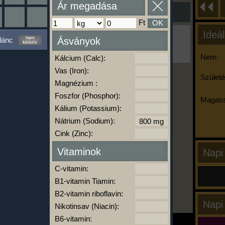
Ár megadása
Ft
OK
Ideál
Ha ma már nem eszel/sportolsz többet,
lánc
Ásványok
kattints a kiértékelésre!
A Kalória Szimulátor Prémium funkció.
Nem:
Kálcium (Calc):
Vas (Iron):
Születé
Magnézium :
-
Foszfor (Phosphor):
Magass
Kálium (Potassium):
Nátrium (Sodium):
kalóriabázis.hu
Cink (Zinc):
Vitaminok
Napi
C-vitamin:
B1-vitamin Tiamin:
B2-vitamin riboflavin:
Napi
Nikotinsav (Niacin):
B6-vitamin: