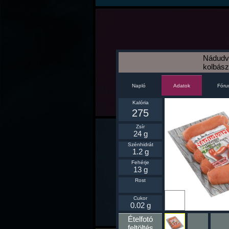
Nádudv
kolbász
Napló
Fór
Adatok
Kalória
275
Zsír
24 g
Szénhidrát
1.2 g
Fehérje
13 g
Rost
Ikonnak
Cukor
beállít
0.02 g
Ételfotó
feltöltés