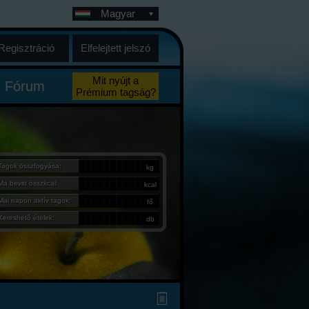
Magyar
Regisztráció
Elfelejtett jelszó
Mit nyújt a
Fórum
Prémium tagság?
Tagok összfogyása:
kg
Ma bevitt összkcal:
kcal
Mai napon aktív tagok:
fő
Kereshető ételek:
db