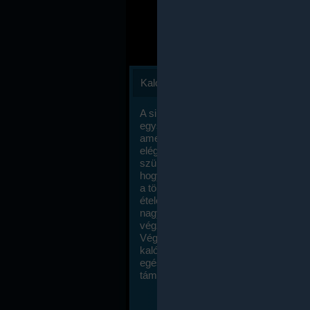
Kalóriaszámlálás
A sikeres fogyás titka valójában igen
egyszerű: égess több energiát, mint
amennyit beviszel. Természetesen e
elég nagy fegyelemre és akaraterőre
szükség, de meglepődve fogod tapasz
hogy a kalóriaszámolás mennyire ru
a többi diétához képest. Itt nincsenek ti
ételek és a megengedett kalóriabevite
nagymértékben növelheted ha testmo
végzel.
Végül, de nem utolsó sorban, a
kalóriaszámolás módszerét a legtöbb
egészségügyi szakorvos ajánlja és
támogatja.
To