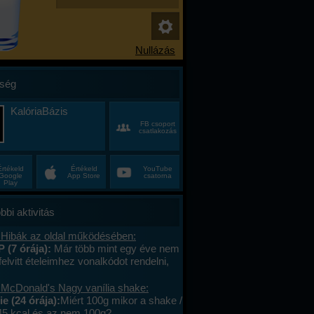
ség
KalóriaBázis
FB csoport
csatlakozás
Értékeld
Értékeld
YouTube
Google
App Store
csatorna
Play
bbi aktivitás
 Hibák az oldal működésében:
P (7 órája):
Már több mint egy éve nem
felvitt ételeimhez vonalkódot rendelni,
ktív az ablak. Az áruház lánchoz
s megy. A mások által megadott
 McDonald's Nagy vanília shake:
okat le tudom olvasni , jól működik. .
e (24 órája):
Miért 100g mikor a shake /
lefont cseréltem, a legújabb android fut,
45 kcal és az nem 100g?