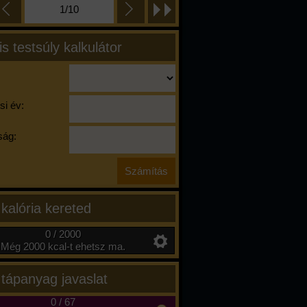
1/10
is testsúly kalkulátor
si év:
ág:
 kalória kereted
0 / 2000
Még 2000 kcal-t ehetsz ma.
 tápanyag javaslat
0
/
67