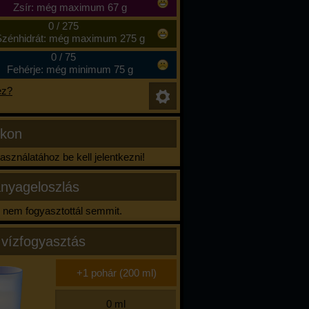
Zsír: még maximum 67 g
0
/
275
zénhidrát: még maximum 275 g
0
/
75
Fehérje: még minimum 75 g
ez?
ikon
sználatához be kell jelentkezni!
nyageloszlás
nem fogyasztottál semmit.
 vízfogyasztás