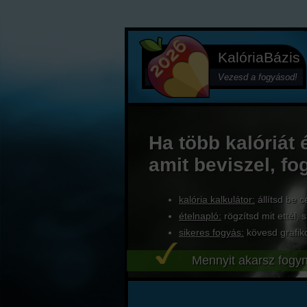
KalóriaBázis
Vezesd a fogyásod!
Ha több kalóriát 
amit beviszel, fo
kalória kalkulátor:
állítsd be c
ételnapló:
rögzítsd mit ettél, s
sikeres fogyás:
kövesd grafik
Mennyit akarsz fogyn