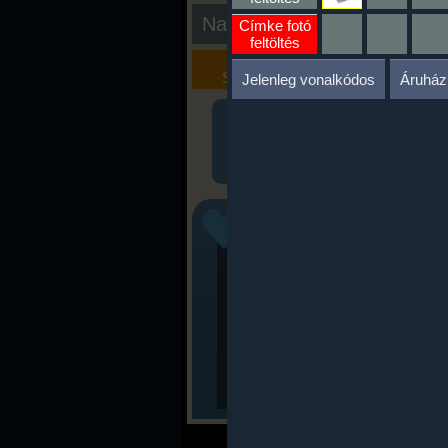
Nap kiértékelése
Címke fotó
feltöltés
Kalória
Szöveges
Szimulátor
Értékelés
Jelenleg vonalkódos
Áruház