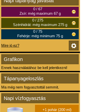
Napi tápanyag javaslat
0
/
67
Zsír: még maximum 67 g
0
/
275
Szénhidrát: még maximum 275 g
0
/
75
Fehérje: még minimum 75 g
Mire jó ez?
Grafikon
Ennek használatához be kell jelentkezni!
Tápanyageloszlás
Ma még nem fogyasztottál semmit.
Napi vízfogyasztás