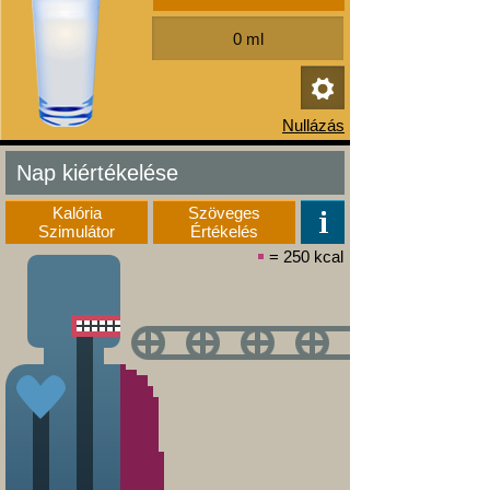
Nap kiértékelése
Kalória
Szöveges
Szimulátor
Értékelés