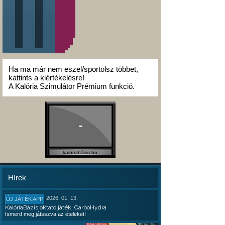
Ha ma már nem eszel/sportolsz többet,
kattints a kiértékelésre!
A Kalória Szimulátor Prémium funkció.
-
kalóriabázis.hu
Hírek
2026. 01. 13.
ÚJ JÁTÉK APP
KalóriaBázis oktató játék: CarboHydra
Ismerd meg játsszva az ételeket!