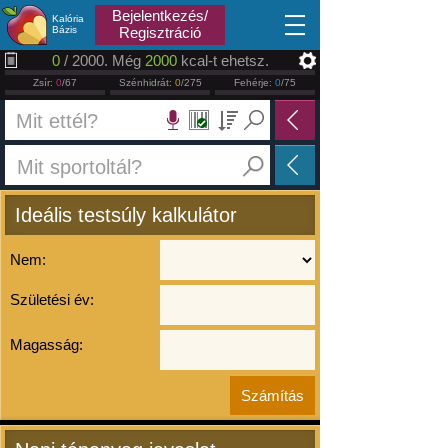
2026.08.06
Bejelentkezés/
Kalória
Bázis
Regisztráció
0
/ 2000. Még
2000
kcal-t ehetsz.
Zsír:
0
/67
Szénhidrát:
0
/275
Fehérje:
0
/75
Ideális testsúly kalkulátor
Nem:
Születési év:
Magasság: