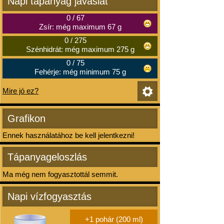
Napi tápanyag javaslat
0
/
67
Zsír: még maximum 67 g
0
/
275
Szénhidrát: még maximum 275 g
0
/
75
Fehérje: még minimum 75 g
Mire jó ez?
Grafikon
Ennek használatához be kell jelentkezni!
Tápanyageloszlás
Ma még nem fogyasztottál semmit.
Napi vízfogyasztás