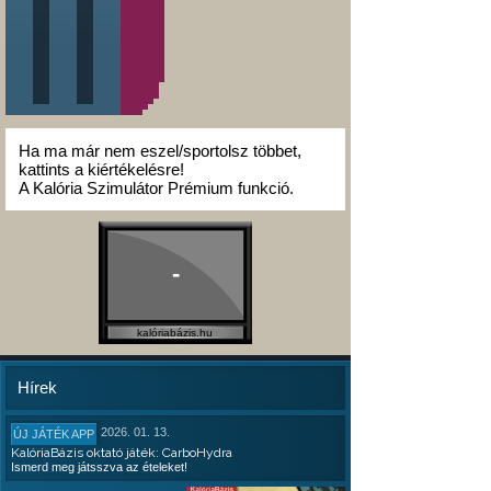
Ha ma már nem eszel/sportolsz többet,
kattints a kiértékelésre!
A Kalória Szimulátor Prémium funkció.
-
kalóriabázis.hu
Hírek
2026. 01. 13.
ÚJ JÁTÉK APP
KalóriaBázis oktató játék: CarboHydra
Ismerd meg játsszva az ételeket!