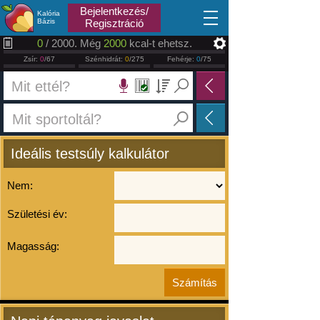
2026.08.07
Bejelentkezés/
Kalória
Bázis
Regisztráció
0
/ 2000. Még
2000
kcal-t ehetsz.
Zsír:
0
/67
Szénhidrát:
0
/275
Fehérje:
0
/75
Ideális testsúly kalkulátor
Nem:
Születési év:
Magasság: