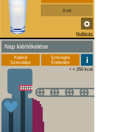
Nap kiértékelése
Kalória
Szöveges
Szimulátor
Értékelés