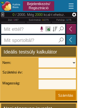
2026.08.07
Bejelentkezés/
Kalória
Bázis
Regisztráció
0
/ 2000. Még
2000
kcal-t ehetsz.
Zsír:
0
/67
Szénhidrát:
0
/275
Fehérje:
0
/75
Ideális testsúly kalkulátor
Nem:
Születési év:
Magasság: