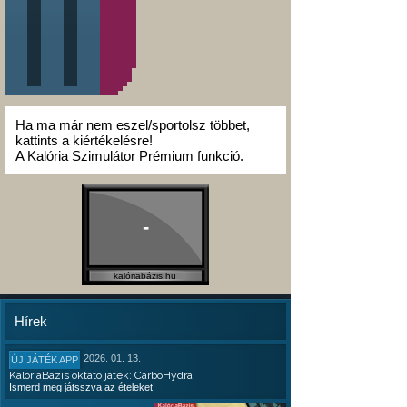
Ha ma már nem eszel/sportolsz többet,
kattints a kiértékelésre!
A Kalória Szimulátor Prémium funkció.
-
kalóriabázis.hu
Hírek
2026. 01. 13.
ÚJ JÁTÉK APP
KalóriaBázis oktató játék: CarboHydra
Ismerd meg játsszva az ételeket!