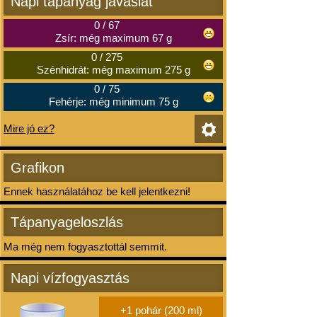
Napi tápanyag javaslat
0
/
67
Zsír: még maximum 67 g
0
/
275
Szénhidrát: még maximum 275 g
0
/
75
Fehérje: még minimum 75 g
Mire jó ez?
Grafikon
Ennek használatához be kell jelentkezni!
Tápanyageloszlás
Ma még nem fogyasztottál semmit.
Napi vízfogyasztás