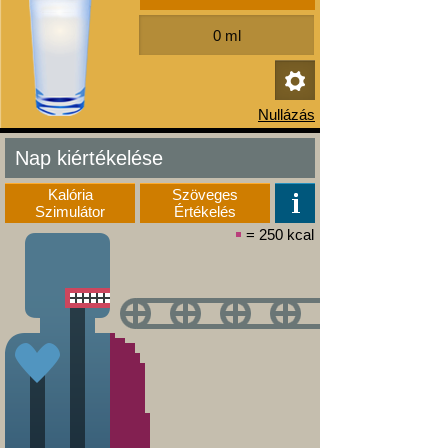
Nap kiértékelése
Kalória
Szöveges
Szimulátor
Értékelés