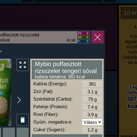
10 ér
1
ZS:
0
uffasztott rizsszelet
A l
SZ:
0
 sóval
kcal
figyel
F:
0
eszel
kaló
um
Valójáb
be a
Mybio puffasztott
rizsszelet tengeri sóval
kalória tartalma: 381 kcal
Kalória (Energy):
Zsír (Fat):
Szénhidrát (Carbo):
Fehérje (Protein):
Rost (Fiber):
Gyüm. megadva-e:
Cukor (Sugars):