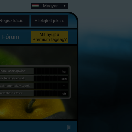
Magyar
Regisztráció
Elfelejtett jelszó
Mit nyújt a
Fórum
Prémium tagság?
Tagok összfogyása:
kg
Ma bevitt összkcal:
kcal
Mai napon aktív tagok:
fő
Kereshető ételek:
db