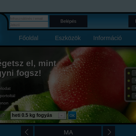
Belépés
Főoldal
Eszközök
Információ
égetsz el, mint
gyni fogsz!
élodat
portoltál
onon
i?
heti 0.5 kg fogyás
MA