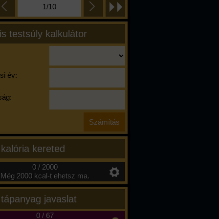
1/10
is testsúly kalkulátor
si év:
ág:
 kalória kereted
0 / 2000
Még 2000 kcal-t ehetsz ma.
 tápanyag javaslat
0
/
67