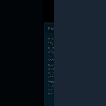
Kalóriaszámlálás
A sikeres fogyás titka valójában igen
egyszerű: égess több energiát, mint
amennyit beviszel. Természetesen e
elég nagy fegyelemre és akaraterőre
szükség, de meglepődve fogod tapasz
hogy a kalóriaszámolás mennyire ru
a többi diétához képest. Itt nincsenek ti
ételek és a megengedett kalóriabevite
nagymértékben növelheted ha testmo
végzel.
Végül, de nem utolsó sorban, a
kalóriaszámolás módszerét a legtöbb
egészségügyi szakorvos ajánlja és
támogatja.
To