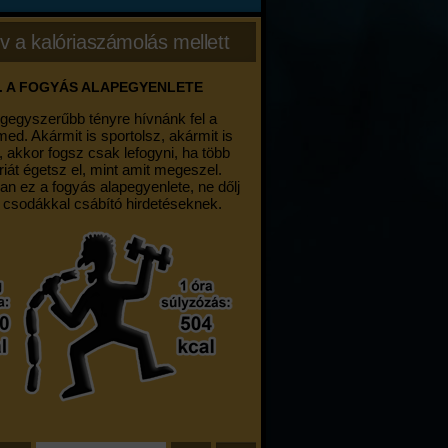
v a kalóriaszámolás mellett
. A FOGYÁS ALAPEGYENLETE
egegyszerűbb tényre hívnánk fel a
med. Akármit is sportolsz, akármit is
, akkor fogsz csak lefogyni, ha több
riát égetsz el, mint amit megeszel.
an ez a fogyás alapegyenlete, ne dőlj
 csodákkal csábító hirdetéseknek.