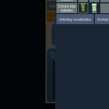
Nap kiértékelése
Címke fotó
feltöltés
Kalória
Szöveges
Szimulátor
Értékelés
Jelenleg vonalkódos
Áruház