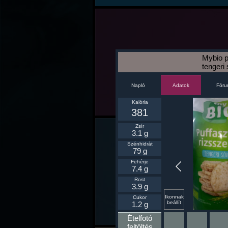
Mybio p
tengeri
Napló
Fór
Adatok
Kalória
381
Zsír
3.1 g
Szénhidrát
79 g
Fehérje
7.4 g
Rost
3.9 g
Ikonnak
Cukor
beállít
1.2 g
Ételfotó
feltöltés