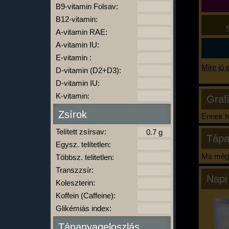
B9-vitamin Folsav:
B12-vitamin:
S
A-vitamin RAE:
A-vitamin IU:
E-vitamin :
Mire jó 
D-vitamin (D2+D3):
D-vitamin IU:
K-vitamin:
Graf
Zsírok
Ennek ha
Telített zsírsav:
Tápa
Egysz. telítetlen:
Ma még 
Többsz. telitetlen:
Transzzsír:
Napi
Koleszterin:
Koffein (Caffeine):
Glikémiás index:
Tápanyageloszlás