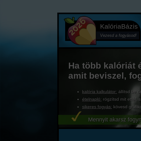
KalóriaBázis
Vezesd a fogyásod!
Ha több kalóriát 
amit beviszel, fo
kalória kalkulátor:
állítsd be c
ételnapló:
rögzítsd mit ettél, s
sikeres fogyás:
kövesd grafik
Mennyit akarsz fogyn