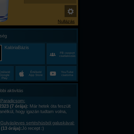
ség
KalóriaBázis
FB csoport
csatlakozás
Értékeld
Értékeld
YouTube
Google
App Store
csatorna
Play
bbi aktivitás
 Paradicsom:
2323 (7 órája):
Már hetek óta feszült
anélkül, hogy igazán tudtam volna,
alán a munkahelyi hajtás, talán az, hogy
ncas éveim közepén egyszer csak
 Gulyásleves sertéshúsból galuskával:
 körülöttem minden, ami régen izgalmas
(13 órája):
Jó recept :)
hétvégék már nem jelentettek semmit, a