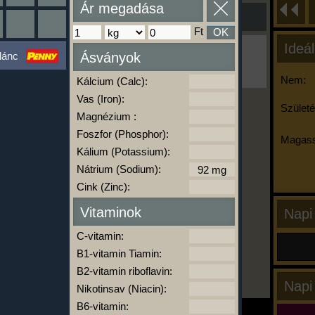
Ár megadása
Ft
OK
Ideál
Ha ma már nem eszel/sportolsz többet,
lánc
Ásványok
kattints a kiértékelésre!
A Kalória Szimulátor Prémium funkció.
Nem:
Kálcium (Calc):
Vas (Iron):
Születé
Magnézium :
-
Foszfor (Phosphor):
Magass
Kálium (Potassium):
Nátrium (Sodium):
kalóriabázis.hu
Cink (Zinc):
Vitaminok
Napi
C-vitamin:
B1-vitamin Tiamin:
B2-vitamin riboflavin:
Napi
Nikotinsav (Niacin):
B6-vitamin: