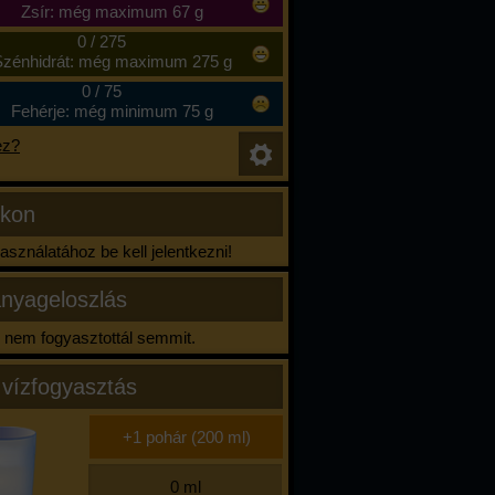
Zsír: még maximum 67 g
0
/
275
zénhidrát: még maximum 275 g
0
/
75
Fehérje: még minimum 75 g
ez?
ikon
sználatához be kell jelentkezni!
nyageloszlás
nem fogyasztottál semmit.
 vízfogyasztás