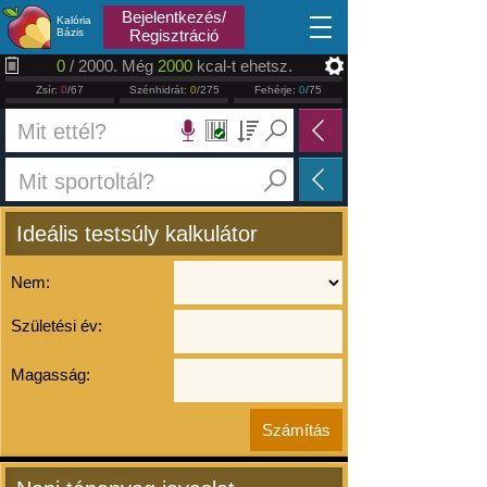
2026.08.07
Bejelentkezés/
Kalória
Bázis
Regisztráció
0
/ 2000. Még
2000
kcal-t ehetsz.
Zsír:
0
/67
Szénhidrát:
0
/275
Fehérje:
0
/75
Ideális testsúly kalkulátor
Nem:
Születési év:
Magasság: