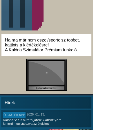
Ha ma már nem eszel/sportolsz többet,
kattints a kiértékelésre!
A Kalória Szimulátor Prémium funkció.
-
kalóriabázis.hu
Hírek
2026. 01. 13.
ÚJ JÁTÉK APP
KalóriaBázis oktató játék: CarboHydra
Ismerd meg játsszva az ételeket!