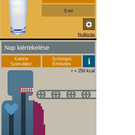
Nap kiértékelése
Kalória
Szöveges
Szimulátor
Értékelés