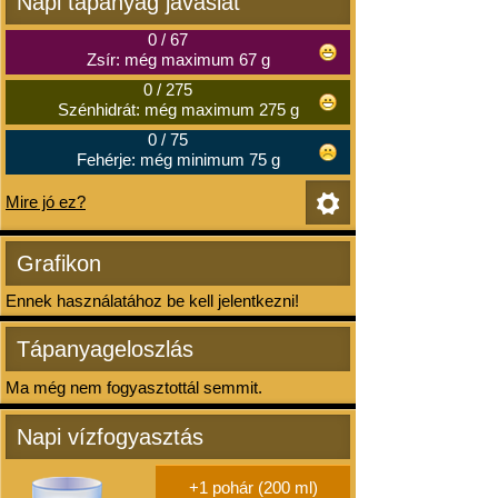
Napi tápanyag javaslat
0
/
67
Zsír: még maximum 67 g
0
/
275
Szénhidrát: még maximum 275 g
0
/
75
Fehérje: még minimum 75 g
Mire jó ez?
Grafikon
Ennek használatához be kell jelentkezni!
Tápanyageloszlás
Ma még nem fogyasztottál semmit.
Napi vízfogyasztás