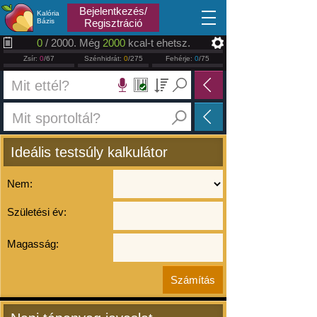
2026.08.09
Bejelentkezés/
Kalória
Bázis
Regisztráció
0
/ 2000. Még
2000
kcal-t ehetsz.
Zsír:
0
/67
Szénhidrát:
0
/275
Fehérje:
0
/75
Ideális testsúly kalkulátor
Nem:
Születési év:
Magasság: