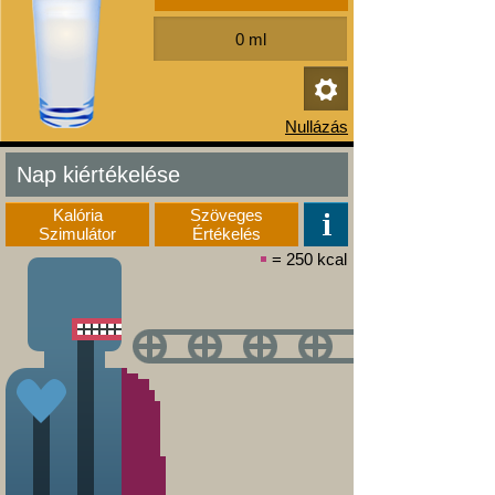
Nap kiértékelése
Kalória
Szöveges
Szimulátor
Értékelés