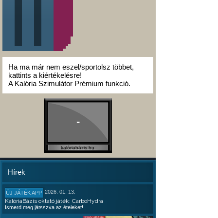
Ha ma már nem eszel/sportolsz többet,
kattints a kiértékelésre!
A Kalória Szimulátor Prémium funkció.
-
kalóriabázis.hu
Hírek
2026. 01. 13.
ÚJ JÁTÉK APP
KalóriaBázis oktató játék: CarboHydra
Ismerd meg játsszva az ételeket!