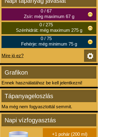
Napi tápanyag javaslat
0
/
67
Zsír: még maximum 67 g
0
/
275
Szénhidrát: még maximum 275 g
0
/
75
Fehérje: még minimum 75 g
Mire jó ez?
Grafikon
Ennek használatához be kell jelentkezni!
Tápanyageloszlás
Ma még nem fogyasztottál semmit.
Napi vízfogyasztás